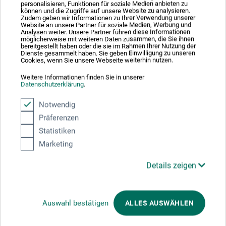
Produktbewertungen (0)
personalisieren, Funktionen für soziale Medien anbieten zu
können und die Zugriffe auf unsere Website zu analysieren.
Zudem geben wir Informationen zu Ihrer Verwendung unserer
Website an unsere Partner für soziale Medien, Werbung und
Analysen weiter. Unsere Partner führen diese Informationen
Schreiben Sie die erste Bewertung zu diesem Produkt
möglicherweise mit weiteren Daten zusammen, die Sie ihnen
bereitgestellt haben oder die sie im Rahmen Ihrer Nutzung der
Dienste gesammelt haben. Sie geben Einwilligung zu unseren
Cookies, wenn Sie unsere Webseite weiterhin nutzen.
JETZT PRODUKT BEWERTEN
Weitere Informationen finden Sie in unserer
Datenschutzerklärung
.
Notwendig
Präferenzen
Statistiken
Hersteller-Kontakt
Marketing
Details zeigen
Hier finden Sie die Kontaktdaten des Herstellers zu
diesem Produkt.
Auswahl bestätigen
ALLES AUSWÄHLEN
boesner GmbH holding + innovations
Gewerkenstr. 2