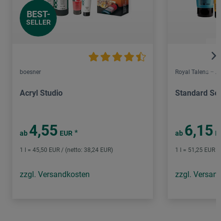
BEST-
SELLER
boesner
Royal Talens – 
Acryl Studio
Standard Ser
4,55
6,15
*
ab
EUR
ab
E
1 l = 45,50 EUR / (netto: 38,24 EUR)
1 l = 51,25 EUR /
zzgl. Versandkosten
zzgl. Versan