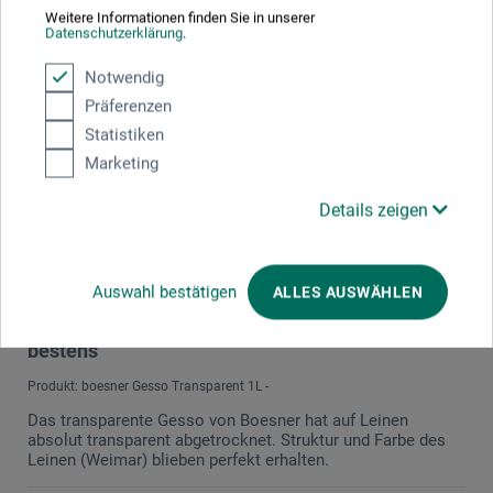
einem faires Preis-Leistungsverhältnis.
Weitere Informationen finden Sie in unserer
Datenschutzerklärung
.
08.01.2025
Notwendig
Bestens
Präferenzen
Statistiken
Produkt: boesner Gesso Weiß 1L -
Marketing
verifizierter Kauf
Details zeigen
Das Produkt ist sehr ergiebig.Oft reicht schon ein
einmaliger Auftrag.Deckt sehr gut und meine Ölfarben
haften gut und kommen sehr gut zur Geltung.
Auswahl bestätigen
ALLES AUSWÄHLEN
21.12.2024
bestens
Produkt: boesner Gesso Transparent 1L -
Das transparente Gesso von Boesner hat auf Leinen
absolut transparent abgetrocknet. Struktur und Farbe des
Leinen (Weimar) blieben perfekt erhalten.