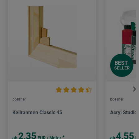
BEST-
SELLER
boesner
boesner
Keilrahmen Classic 45
Acryl Studio
2,35
4,55
*
ab
EUR
/ Meter
ab
E