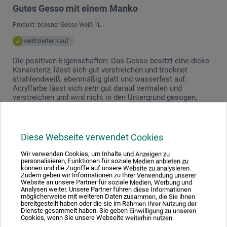
Gutes Gesso mit einem Manko
Produkt: boesner Gesso Weiß 1L -
verifizierter Kauf
Die positiven Eigenschaften: Das Gesso besitzt eine dicke
Konsistenz, lässt sich gut verstreichen und trocknet
strahlendweiß, ebenmäßig glatt und wasserfest auf.
Acrylfarbe lässt sich sehr gut darauf vermalen und
verstreichen und wird nicht in den Untergrund gesogen,
sodass die Farben nicht matt wirken. Es lassen sich viele
Schichten auftragen. Die negativen Aspekte: Das Gesso ist
nicht sonderlich deckend und bedarf mehrerer Schichten.
Außerdem erinnert es mich eher an Weißgrundierungen
Diese Webseite verwendet Cookies
bzw. Acryl-Primer als ein Gesso. Ein Gesso hat im
Gegensatz zu solchen Weißgrundierungen aber eigentlich
Wir verwenden Cookies, um Inhalte und Anzeigen zu
einen höheren Anteil an Füllstoffen (Kreide, Marmormehl,
personalisieren, Funktionen für soziale Medien anbieten zu
können und die Zugriffe auf unsere Website zu analysieren.
Leichtspat, usw.), was die Oberfläche griffiger und
Zudem geben wir Informationen zu Ihrer Verwendung unserer
saugfähiger und vor allem schleifbar macht. Bei diesem
Website an unsere Partner für soziale Medien, Werbung und
Gesso ist das nicht der Fall. Es bildet eine dünne Schicht,
Analysen weiter. Unsere Partner führen diese Informationen
möglicherweise mit weiteren Daten zusammen, die Sie ihnen
die den Untergrund absperrt und die Saugfähigkeit reduziert.
bereitgestellt haben oder die sie im Rahmen Ihrer Nutzung der
Wer dem nachhelfen will, kann ca. 300 bis 500 g Kreide oder
Dienste gesammelt haben. Sie geben Einwilligung zu unseren
Marmormehl untermischen. Das verleiht dem Gesso mehr
Cookies, wenn Sie unsere Webseite weiterhin nutzen.
Körper und Saugfähigkeit. Insgesamt ein gutes Gesso mit