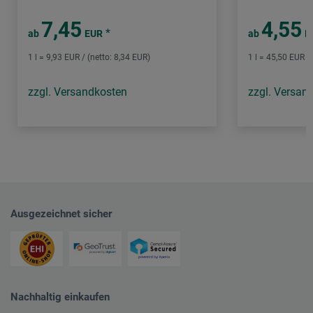
7,45
4,55
*
ab
EUR
ab
E
1 l = 9,93 EUR / (netto: 8,34 EUR)
1 l = 45,50 EUR /
zzgl. Versandkosten
zzgl. Versan
Ausgezeichnet sicher
Nachhaltig einkaufen