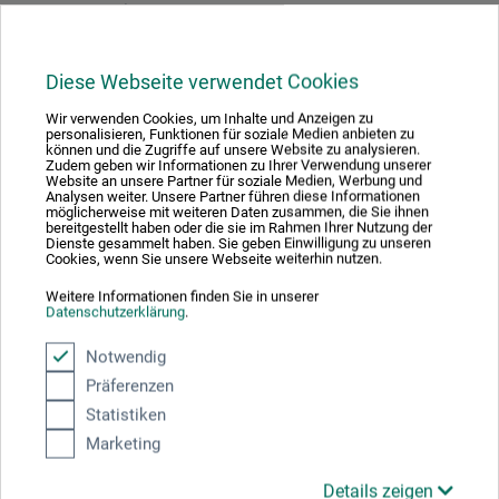
Hersteller-Kontakt
Hier finden Sie die Kontaktdaten des Herstellers zu
Diese Webseite verwendet Cookies
diesem Produkt.
Wir verwenden Cookies, um Inhalte und Anzeigen zu
personalisieren, Funktionen für soziale Medien anbieten zu
können und die Zugriffe auf unsere Website zu analysieren.
Clairefontaine Rhodia
Zudem geben wir Informationen zu Ihrer Verwendung unserer
Website an unsere Partner für soziale Medien, Werbung und
Analysen weiter. Unsere Partner führen diese Informationen
RD 52
möglicherweise mit weiteren Daten zusammen, die Sie ihnen
bereitgestellt haben oder die sie im Rahmen Ihrer Nutzung der
Dienste gesammelt haben. Sie geben Einwilligung zu unseren
68490 Ottmarsheim
Cookies, wenn Sie unsere Webseite weiterhin nutzen.
FRANKREICH
Weitere Informationen finden Sie in unserer
Datenschutzerklärung
.
info@clairefontaine.com
Notwendig
Präferenzen
Statistiken
Kunden kauften auch
Marketing
Details zeigen