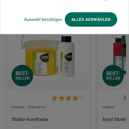
Auswahl bestätigen
ALLES AUSWÄHLEN
BEST-
BEST-
SELLER
SELLER
boesner – Scene Acryl
boesner
Studio-Acrylfarbe
Acryl Studio