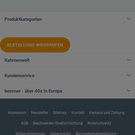
Produktkategorien
BESTELLUNG WIDERRUFEN
Rahmenwelt
Kundenservice
boesner - über 40x in Europa
Impressum
Newsletter
Sitemap
Kontakt
Versand und Zahlung
AGB
Beschwerden-Streitschlichtung
Widerrufsrecht
Widerrufsformular
Datenschutz
Barrierefreiheitserklärung