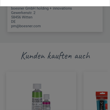
boesner GmbH holding + innovations
Gewerkenstr. 2
58456 Witten
DE
pm@boesner.com
Kunden kauften auch