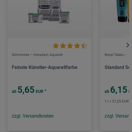
Schmincke – Horadam Aquarell
Royal Talens – 
Feinste Künstler-Aquarellfarbe
Standard Ser
5,65
6,15
*
ab
EUR
ab
E
1 l = 51,25 EUR /
zzgl. Versandkosten
zzgl. Versan