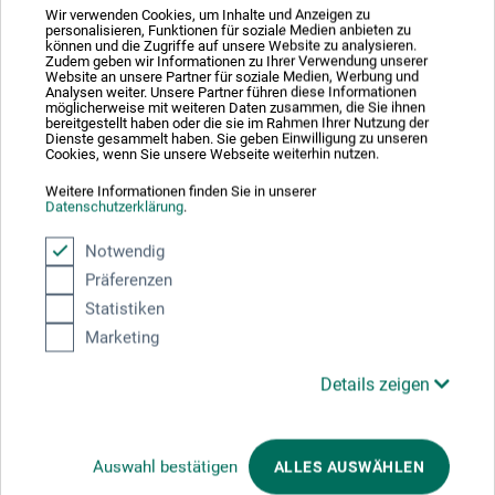
22.04.2020
Wir verwenden Cookies, um Inhalte und Anzeigen zu
personalisieren, Funktionen für soziale Medien anbieten zu
schlechte Qualität
können und die Zugriffe auf unsere Website zu analysieren.
Zudem geben wir Informationen zu Ihrer Verwendung unserer
Website an unsere Partner für soziale Medien, Werbung und
Produkt: ars nova Hake Brush Gr. 1 - Flachpinsel Ziegenhaar
Analysen weiter. Unsere Partner führen diese Informationen
möglicherweise mit weiteren Daten zusammen, die Sie ihnen
verifizierter Kauf
bereitgestellt haben oder die sie im Rahmen Ihrer Nutzung der
Dienste gesammelt haben. Sie geben Einwilligung zu unseren
Cookies, wenn Sie unsere Webseite weiterhin nutzen.
Ich hatte mir auf Empfehlung für meine Aquarell-Malerei
diesen Ziegenhaar-Hake brush gekauft. Leider gehen nur
Weitere Informationen finden Sie in unserer
nach kurzer Anwendung die Pinselhaare aus! Das darf bei
Datenschutzerklärung
.
diesem Produkt und für diesen Preis nicht passieren!
Notwendig
Präferenzen
Statistiken
Marketing
Hersteller-Kontakt
Details zeigen
Hier finden Sie die Kontaktdaten des Herstellers zu
Auswahl bestätigen
ALLES AUSWÄHLEN
diesem Produkt.