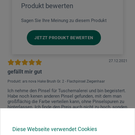
Produkt bewerten
Sagen Sie Ihre Meinung zu diesem Produkt
JETZT PRODUKT BEWERTEN
27.12.2021
gefällt mir gut
Produkt: ars nova Hake Brush Gr. 2 - Flachpinsel Ziegenhaar
Ich nehme den Pinsel für Tuschemalerei und bin begeistert.
Habe noch kenen anderen Pinsel gefunden, mit dem man
großflächig die Farbe verteilen kann, ohne Pinselspuren zu
hinterlassen. Ich finde den Preis auch nicht zu hoch, sonden
dem Produkt angemessen. Auch hochwertige und somit
hochpreisige Aquarellpinsel verschleißen bei meinem
Malstil schnell.
Diese Webseite verwendet Cookies