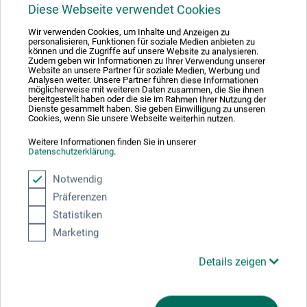
Diese Webseite verwendet Cookies
Hier finden Sie die Kontaktdaten des Herstellers zu
diesem Produkt.
Wir verwenden Cookies, um Inhalte und Anzeigen zu
personalisieren, Funktionen für soziale Medien anbieten zu
können und die Zugriffe auf unsere Website zu analysieren.
Zudem geben wir Informationen zu Ihrer Verwendung unserer
boesner GmbH distribution + logistics
Website an unsere Partner für soziale Medien, Werbung und
Analysen weiter. Unsere Partner führen diese Informationen
Liegnitzer Str. 17
möglicherweise mit weiteren Daten zusammen, die Sie ihnen
58454 Witten
bereitgestellt haben oder die sie im Rahmen Ihrer Nutzung der
DE
Dienste gesammelt haben. Sie geben Einwilligung zu unseren
Cookies, wenn Sie unsere Webseite weiterhin nutzen.
info.dl@boesner.com
Weitere Informationen finden Sie in unserer
Datenschutzerklärung
.
Notwendig
Kunden kauften auch
Präferenzen
Statistiken
Marketing
Details zeigen