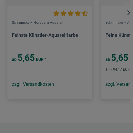
Schmincke – Horadam Aquarell
Schmincke – Aka
Feinste Künstler-Aquarellfarbe
Feine Künstl
5,65
5,65
*
ab
EUR
ab
E
1 l = 94,17 EUR /
zzgl. Versandkosten
zzgl. Versan