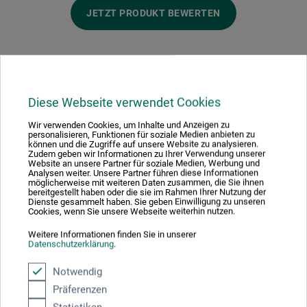
JETZT PRODUKT BEWERTEN
Diese Webseite verwendet Cookies
Hersteller-Kontakt
Wir verwenden Cookies, um Inhalte und Anzeigen zu
personalisieren, Funktionen für soziale Medien anbieten zu
können und die Zugriffe auf unsere Website zu analysieren.
Hier finden Sie die Kontaktdaten des Herstellers zu
Zudem geben wir Informationen zu Ihrer Verwendung unserer
Website an unsere Partner für soziale Medien, Werbung und
diesem Produkt.
Analysen weiter. Unsere Partner führen diese Informationen
möglicherweise mit weiteren Daten zusammen, die Sie ihnen
bereitgestellt haben oder die sie im Rahmen Ihrer Nutzung der
Dienste gesammelt haben. Sie geben Einwilligung zu unseren
boesner GmbH distribution + logistics
Cookies, wenn Sie unsere Webseite weiterhin nutzen.
Liegnitzer Str. 17
Weitere Informationen finden Sie in unserer
Datenschutzerklärung
.
58454 Witten
Notwendig
DEUTSCHLAND
Präferenzen
info.dl@boesner.com