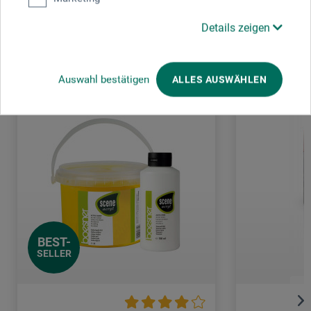
Details zeigen
Kunden kauften auch
Auswahl bestätigen
ALLES AUSWÄHLEN
BEST-
SELLER