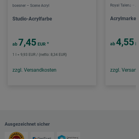
Royal Talens – 
boesner – Scene Acryl
Acrylmarker
Studio-Acrylfarbe
4,55
7,45
*
ab
E
ab
EUR
1 l = 9,93 EUR / (netto: 8,34 EUR)
zzgl. Versandkosten
zzgl. Versan
Ausgezeichnet sicher