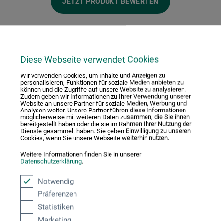
JETZT PRODUKT BEWERTEN
Diese Webseite verwendet Cookies
Hersteller-Kontakt
Wir verwenden Cookies, um Inhalte und Anzeigen zu
personalisieren, Funktionen für soziale Medien anbieten zu
können und die Zugriffe auf unsere Website zu analysieren.
Zudem geben wir Informationen zu Ihrer Verwendung unserer
Hier finden Sie die Kontaktdaten des Herstellers zu
Website an unsere Partner für soziale Medien, Werbung und
Analysen weiter. Unsere Partner führen diese Informationen
diesem Produkt.
möglicherweise mit weiteren Daten zusammen, die Sie ihnen
bereitgestellt haben oder die sie im Rahmen Ihrer Nutzung der
Dienste gesammelt haben. Sie geben Einwilligung zu unseren
Cookies, wenn Sie unsere Webseite weiterhin nutzen.
STAEDTLER SE
Moosäckerstr. 3
Weitere Informationen finden Sie in unserer
Datenschutzerklärung
.
90427 Nürnberg
DEUTSCHLAND
Notwendig
info@staedtler.com
Präferenzen
Statistiken
Marketing