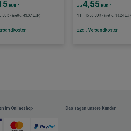
15
4,55
*
*
EUR
ab
EUR
25 EUR / (netto: 43,07 EUR)
1 l = 45,50 EUR / (netto: 38,24 EUR
Versandkosten
zzgl. Versandkosten
en im Onlineshop
Das sagen unsere Kunden