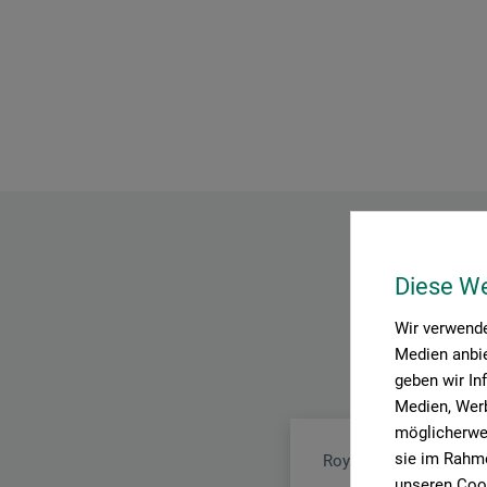
Diese W
Wir verwende
Medien anbie
geben wir In
Medien, Werb
möglicherwei
sie im Rahme
Royal Talens
unseren Cook