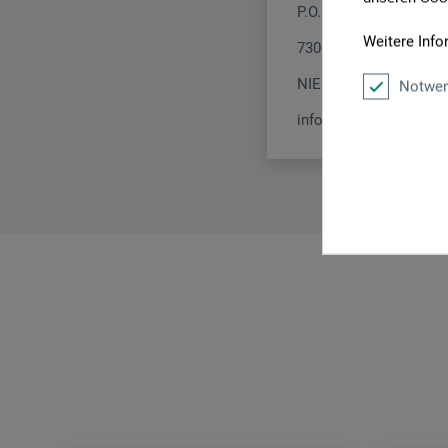
P.O. Box 4
Weitere Info
7300 Apeldoorn
NIEDERLANDE
Notwen
info@royaltalens.com