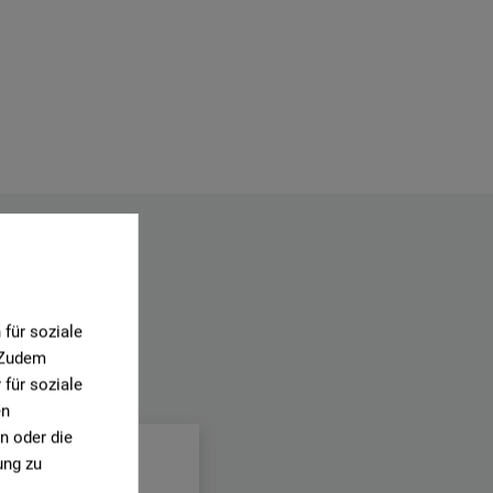
für soziale
. Zudem
für soziale
.
en
n oder die
ung zu