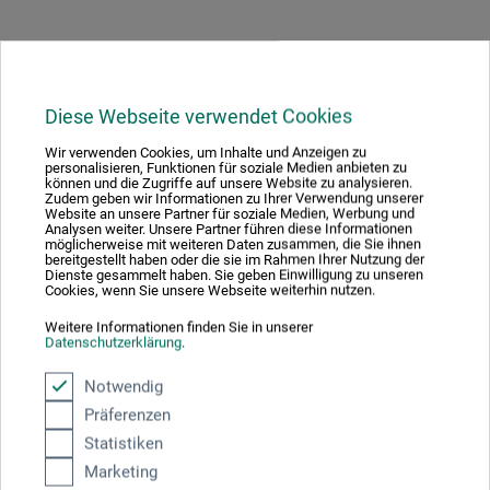
Diese Webseite verwendet Cookies
Hersteller-Kontakt
Wir verwenden Cookies, um Inhalte und Anzeigen zu
personalisieren, Funktionen für soziale Medien anbieten zu
können und die Zugriffe auf unsere Website zu analysieren.
Hier finden Sie die Kontaktdaten des Herstellers zu
Zudem geben wir Informationen zu Ihrer Verwendung unserer
Website an unsere Partner für soziale Medien, Werbung und
diesem Produkt.
Analysen weiter. Unsere Partner führen diese Informationen
möglicherweise mit weiteren Daten zusammen, die Sie ihnen
bereitgestellt haben oder die sie im Rahmen Ihrer Nutzung der
Dienste gesammelt haben. Sie geben Einwilligung zu unseren
boesner GmbH holding + innovations
Cookies, wenn Sie unsere Webseite weiterhin nutzen.
Gewerkenstr. 2
Weitere Informationen finden Sie in unserer
58456 Witten
Datenschutzerklärung
.
DEUTSCHLAND
Notwendig
pm@boesner.com
Präferenzen
Statistiken
Marketing