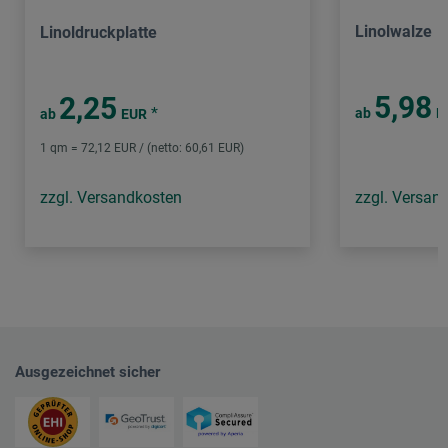
Linolwalze
Linoldruckplatte
5,98
2,25
*
ab
E
ab
EUR
1 qm = 72,12 EUR / (netto: 60,61 EUR)
zzgl. Versandkosten
zzgl. Versan
Ausgezeichnet sicher