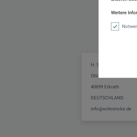
Weitere Info
Notwen
H. Schmincke & Co. 
Otto-Hahn-Str. 2
40699 Erkrath
DEUTSCHLAND
info@schmincke.de