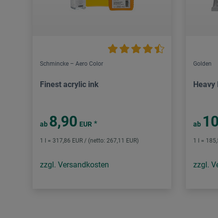
Schmincke – Aero Color
Golden
Finest acrylic ink
Heavy 
8,90
10
*
ab
EUR
ab
1 l = 317,86 EUR / (netto: 267,11 EUR)
1 l = 185
zzgl. Versandkosten
zzgl. 