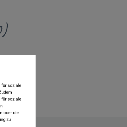
0)
für soziale
. Zudem
für soziale
en
n oder die
ung zu