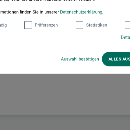
Hersteller-Kontakt
rmationen finden Sie in unserer
Datenschutzerklärung
.
dig
Präferenzen
Statistiken
Deta
Hier finden Sie die Kontaktdaten des Herstellers zu diesem Produkt
Auswahl bestätigen
ALLES AU
GmbH & Co. KG