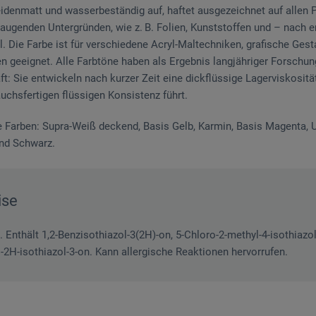
eidenmatt und wasser­beständig auf, haftet ausgezeichnet auf allen 
saugenden Untergründen, wie z. B. Folien, Kunststoffen und – nach 
 Die Farbe ist für verschiedene Acryl-Maltechniken, grafische Gestal
en geeignet. Alle Farbtöne haben als Ergebnis langjähriger Forschu
aft: Sie entwickeln nach kurzer Zeit eine dickflüssige Lagerviskosit
uchsfertigen flüssigen Konsistenz führt.
e Farben: Supra-Weiß deckend, Basis Gelb, Karmin, Basis Magenta, U
und Schwarz.
ise
. Enthält 1,2-Benzisothiazol-3(2H)-on, 5-Chloro-2-methyl-4-isothiazol
yl-2H-isothiazol-3-on. Kann allergische Reaktionen hervorrufen.