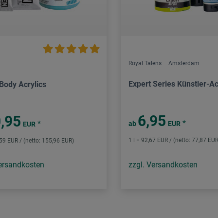
Royal Talens – Amsterdam
Expert Series Künstler-Ac
Body Acrylics
6,95
,95
*
*
ab
EUR
EUR
1 l = 92,67 EUR / (netto: 77,87 EUR
,59 EUR / (netto: 155,96 EUR)
Versandkosten
zzgl. Versandkosten