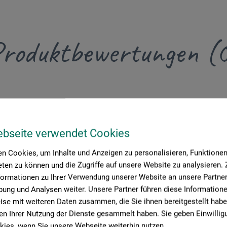
roduktbewertungen (
Schreiben Sie die erste Bewertung zu diesem Produkt
ebseite verwendet Cookies
JETZT PRODUKT BEWERTEN
n Cookies, um Inhalte und Anzeigen zu personalisieren, Funktionen 
ten zu können und die Zugriffe auf unsere Website zu analysieren
formationen zu Ihrer Verwendung unserer Website an unsere Partner 
ung und Analysen weiter. Unsere Partner führen diese Information
se mit weiteren Daten zusammen, die Sie ihnen bereitgestellt habe
n Ihrer Nutzung der Dienste gesammelt haben. Sie geben Einwillig
ies, wenn Sie unsere Webseite weiterhin nutzen.