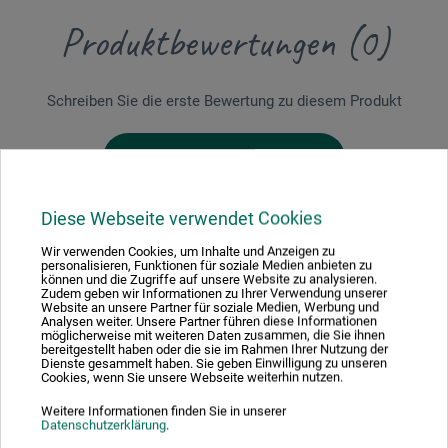
Produktbewertungen (0)
Schreiben Sie die erste Bewertung zu diesem Produkt
JETZT PRODUKT BEWERTEN
Diese Webseite verwendet Cookies
Wir verwenden Cookies, um Inhalte und Anzeigen zu
personalisieren, Funktionen für soziale Medien anbieten zu
können und die Zugriffe auf unsere Website zu analysieren.
Zudem geben wir Informationen zu Ihrer Verwendung unserer
Hersteller-Kontakt
Website an unsere Partner für soziale Medien, Werbung und
Analysen weiter. Unsere Partner führen diese Informationen
möglicherweise mit weiteren Daten zusammen, die Sie ihnen
bereitgestellt haben oder die sie im Rahmen Ihrer Nutzung der
Hier finden Sie die Kontaktdaten des Herstellers zu
Dienste gesammelt haben. Sie geben Einwilligung zu unseren
Cookies, wenn Sie unsere Webseite weiterhin nutzen.
diesem Produkt.
Weitere Informationen finden Sie in unserer
Datenschutzerklärung
.
Tombow Pen & Pencil GmbH