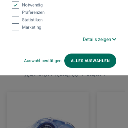
Notwendig
Waldecker Str. 10
Präferenzen
64546 Mörfelden-Walldorf
Statistiken
Marketing
DEUTSCHLAND
service@tomboweurope.com
Details zeigen
Auswahl bestätigen
ALLES AUSWÄHLEN
Kunden kauften auch