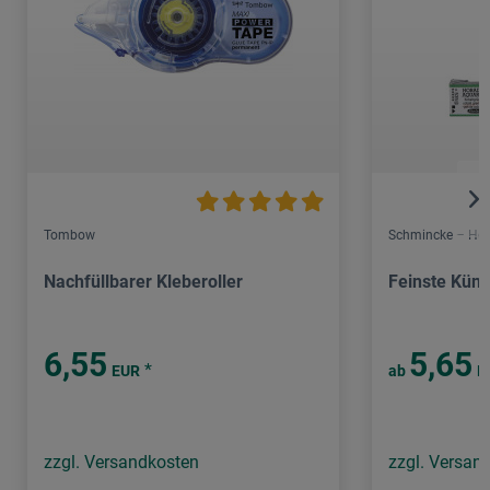
Tombow
Schmincke – Hor
Nachfüllbarer Kleberoller
Feinste Küns
6,55
5,65
*
EUR
ab
E
zzgl. Versandkosten
zzgl. Versan