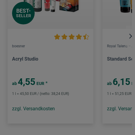
BEST-
SELLER
boesner
Royal Talens – 
Acryl Studio
Standard Ser
4,55
6,15
*
ab
EUR
ab
E
1 l = 45,50 EUR / (netto: 38,24 EUR)
1 l = 51,25 EUR /
zzgl. Versandkosten
zzgl. Versan