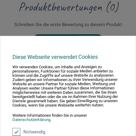
Produktbewertungen (0)
Schreiben Sie die erste Bewertung zu diesem Produkt
JETZT PRODUKT BEWERTEN
Diese Webseite verwendet Cookies
Wir verwenden Cookies, um Inhalte und Anzeigen zu
personalisieren, Funktionen für soziale Medien anbieten zu
können und die Zugriffe auf unsere Website zu analysieren.
Zudem geben wir Informationen zu Ihrer Verwendung unserer
Hersteller-Kontakt
Website an unsere Partner für soziale Medien, Werbung und
Analysen weiter. Unsere Partner führen diese Informationen
möglicherweise mit weiteren Daten zusammen, die Sie ihnen
bereitgestellt haben oder die sie im Rahmen Ihrer Nutzung der
Dienste gesammelt haben. Sie geben Einwilligung zu unseren
Hier finden Sie die Kontaktdaten des Herstellers zu
Cookies, wenn Sie unsere Webseite weiterhin nutzen.
diesem Produkt.
Weitere Informationen finden Sie in unserer
Datenschutzerklärung
.
boesner GmbH holding + innovations
Notwendig
Gewerkenstr. 2