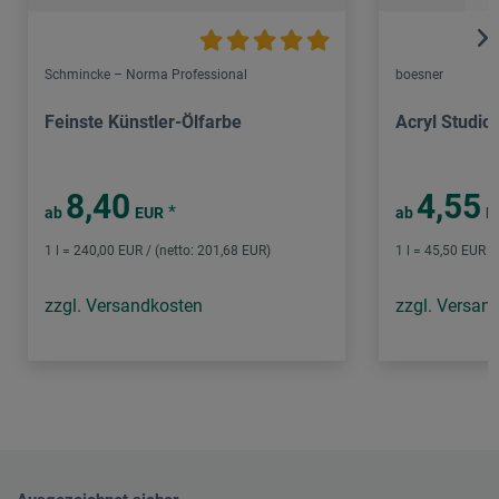
Schmincke – Norma Professional
boesner
Feinste Künstler-Ölfarbe
Acryl Studio
8,40
4,55
*
ab
EUR
ab
E
1 l = 240,00 EUR / (netto: 201,68 EUR)
1 l = 45,50 EUR /
zzgl. Versandkosten
zzgl. Versan