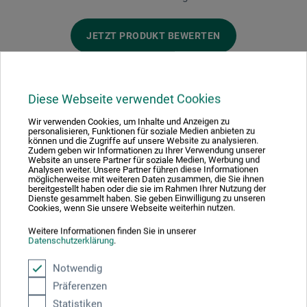
JETZT PRODUKT BEWERTEN
Diese Webseite verwendet Cookies
Wir verwenden Cookies, um Inhalte und Anzeigen zu
Hersteller-Kontakt
personalisieren, Funktionen für soziale Medien anbieten zu
können und die Zugriffe auf unsere Website zu analysieren.
Zudem geben wir Informationen zu Ihrer Verwendung unserer
Website an unsere Partner für soziale Medien, Werbung und
Analysen weiter. Unsere Partner führen diese Informationen
Hier finden Sie die Kontaktdaten des Herstellers zu
möglicherweise mit weiteren Daten zusammen, die Sie ihnen
bereitgestellt haben oder die sie im Rahmen Ihrer Nutzung der
diesem Produkt.
Dienste gesammelt haben. Sie geben Einwilligung zu unseren
Cookies, wenn Sie unsere Webseite weiterhin nutzen.
da Vinci Defet GmbH
Weitere Informationen finden Sie in unserer
Datenschutzerklärung
.
Tillystr. 39 - 41
90431 Nürnberg
Notwendig
DE
Präferenzen
info@davinci-defet.com
Statistiken