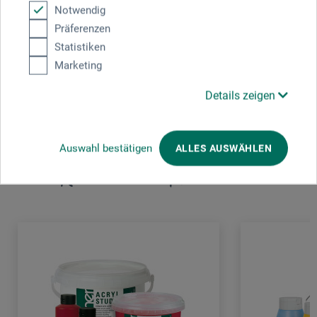
Notwendig
Kretzer Scheren GmbH
Präferenzen
Löhdorfer Str. 171 - 173
Statistiken
42699 Solingen
Marketing
DE
info@kretzer.de
Details zeigen
Auswahl bestätigen
ALLES AUSWÄHLEN
Kunden kauften auch