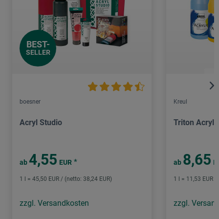
BEST-
SELLER
boesner
Kreul
Acryl Studio
Triton Acryli
4,55
8,65
*
ab
EUR
ab
E
1 l = 45,50 EUR / (netto: 38,24 EUR)
1 l = 11,53 EUR /
zzgl. Versandkosten
zzgl. Versan