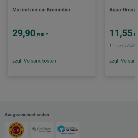
Mal mit mir ein Krummtier
Aqua-Bronz
29,90
11,55
*
EUR
E
1 l = 577,50 EUR 
zzgl. Versandkosten
zzgl. Versan
Ausgezeichnet sicher