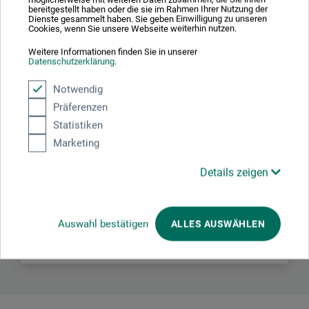
bereitgestellt haben oder die sie im Rahmen Ihrer Nutzung der
Dienste gesammelt haben. Sie geben Einwilligung zu unseren
Cookies, wenn Sie unsere Webseite weiterhin nutzen.
Weitere Informationen finden Sie in unserer
Datenschutzerklärung
.
Hersteller-Kontakt
Notwendig
Präferenzen
Hier finden Sie die Kontaktdaten des Herstellers zu
Statistiken
diesem Produkt.
Marketing
Details zeigen
Halfbird – Ramona Zirk
Marktstr. 1
97645 Ostheim
Auswahl bestätigen
ALLES AUSWÄHLEN
DE
hallo@halfbird.de