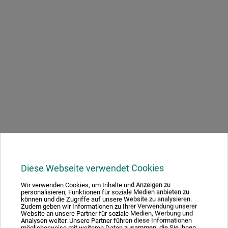
Produktbewertungen (0)
Diese Webseite verwendet Cookies
Wir verwenden Cookies, um Inhalte und Anzeigen zu
Schreiben Sie die erste Bewertung zu diesem Produkt
personalisieren, Funktionen für soziale Medien anbieten zu
können und die Zugriffe auf unsere Website zu analysieren.
Zudem geben wir Informationen zu Ihrer Verwendung unserer
Website an unsere Partner für soziale Medien, Werbung und
JETZT PRODUKT BEWERTEN
Analysen weiter. Unsere Partner führen diese Informationen
möglicherweise mit weiteren Daten zusammen, die Sie ihnen