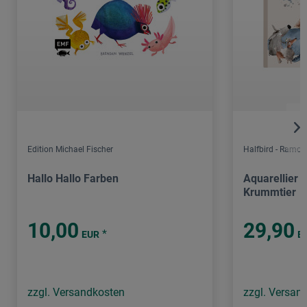
Edition Michael Fischer
Halfbird - Ramon
Hallo Hallo Farben
Aquarellier 
Krummtier
10,00
29,90
*
EUR
E
zzgl. Versandkosten
zzgl. Versan