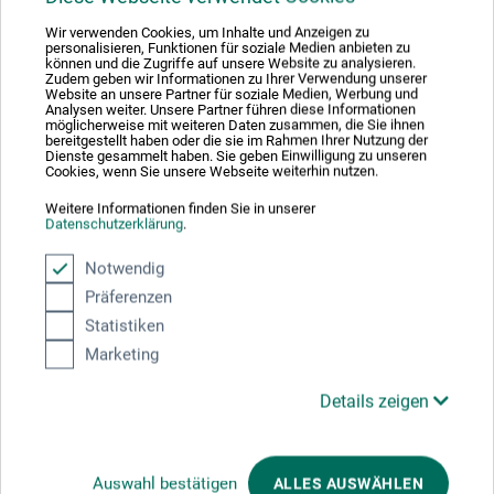
Wir verwenden Cookies, um Inhalte und Anzeigen zu
personalisieren, Funktionen für soziale Medien anbieten zu
können und die Zugriffe auf unsere Website zu analysieren.
Zudem geben wir Informationen zu Ihrer Verwendung unserer
Produktbewertungen (0)
Website an unsere Partner für soziale Medien, Werbung und
Analysen weiter. Unsere Partner führen diese Informationen
möglicherweise mit weiteren Daten zusammen, die Sie ihnen
bereitgestellt haben oder die sie im Rahmen Ihrer Nutzung der
Dienste gesammelt haben. Sie geben Einwilligung zu unseren
Schreiben Sie die erste Bewertung zu diesem Produkt
Cookies, wenn Sie unsere Webseite weiterhin nutzen.
Weitere Informationen finden Sie in unserer
Datenschutzerklärung
JETZT PRODUKT BEWERTEN
.
Notwendig
Präferenzen
Statistiken
Marketing
Hersteller-Kontakt
Details zeigen
Hier finden Sie die Kontaktdaten des Herstellers zu
diesem Produkt.
Auswahl bestätigen
ALLES AUSWÄHLEN