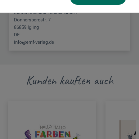
Edition Michael Fischer GmbH
Donnersbergstr. 7
86859 Igling
DE
info@emf-verlag.de
Kunden kauften auch