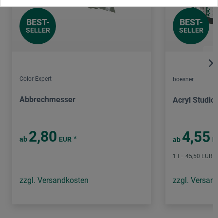
BEST-
BEST-
SELLER
SELLER
Color Expert
boesner
Abbrechmesser
Acryl Studio
2,80
4,55
*
ab
EUR
ab
E
1 l = 45,50 EUR /
zzgl. Versandkosten
zzgl. Versan