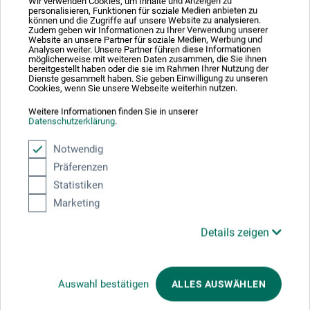
Wir verwenden Cookies, um Inhalte und Anzeigen zu
Platz der Republik 6 - 8
personalisieren, Funktionen für soziale Medien anbieten zu
können und die Zugriffe auf unsere Website zu analysieren.
42107 Wuppertal
Zudem geben wir Informationen zu Ihrer Verwendung unserer
DEUTSCHLAND
Website an unsere Partner für soziale Medien, Werbung und
Analysen weiter. Unsere Partner führen diese Informationen
s.blanik@ciret.eu
möglicherweise mit weiteren Daten zusammen, die Sie ihnen
bereitgestellt haben oder die sie im Rahmen Ihrer Nutzung der
Dienste gesammelt haben. Sie geben Einwilligung zu unseren
Cookies, wenn Sie unsere Webseite weiterhin nutzen.
Weitere Informationen finden Sie in unserer
Datenschutzerklärung
.
Kunden kauften auch
Notwendig
Präferenzen
Statistiken
Marketing
Details zeigen
Auswahl bestätigen
ALLES AUSWÄHLEN