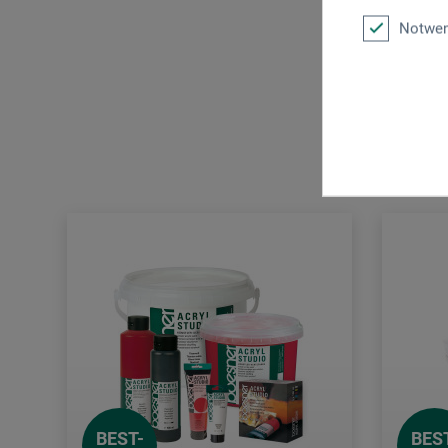
Notwen
BEST-
BES