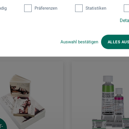
dig
Präferenzen
Statistiken
Deta
Kunden kauften auch
Auswahl bestätigen
ALLES AU
T-