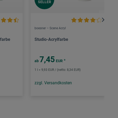
SELLER
boesner – Scene Acryl
lfarbe
Studio-Acrylfarbe
7,45
*
ab
EUR
1 l = 9,93 EUR / (netto: 8,34 EUR)
zzgl. Versandkosten