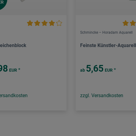
ER
Schmincke – Horadam Aquarell
Zeichenblock
Feinste Künstler-Aquarel
98
5,65
*
*
EUR
ab
EUR
Versandkosten
zzgl. Versandkosten