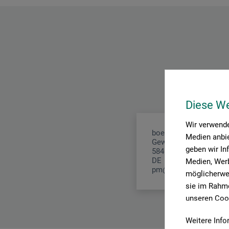
Diese W
Wir verwende
boesner GmbH holding
Medien anbie
Gewerkenstr. 2
geben wir In
58456 Witten
DE
Medien, Werb
pm@boesner.com
möglicherwei
sie im Rahme
unseren Cook
Weitere Info