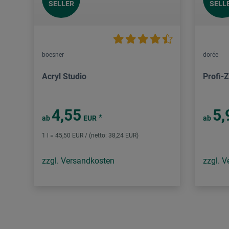
SELLER
SELL
boesner
dorée
Acryl Studio
Profi-
4,55
5,
*
ab
EUR
ab
1 l = 45,50 EUR / (netto: 38,24 EUR)
zzgl. Versandkosten
zzgl. 