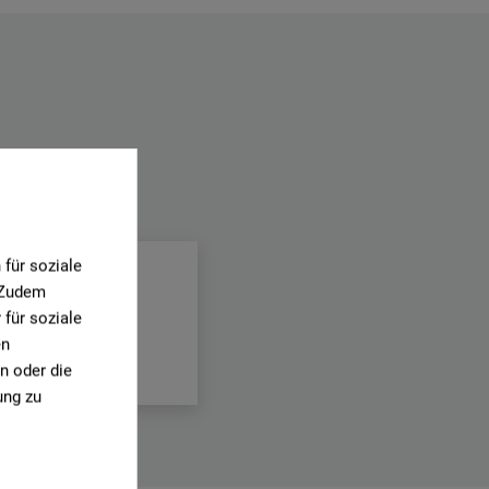
.
für soziale
. Zudem
für soziale
en
n oder die
ung zu