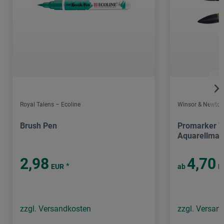
Royal Talens – Ecoline
Winsor & Newton
Brush Pen
Promarker W
Aquarellmar
2,98
4,70
*
EUR
ab
E
zzgl. Versandkosten
zzgl. Versan