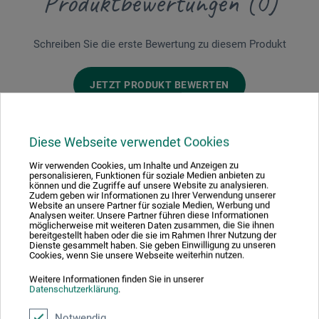
Produktbewertungen (0)
Schreiben Sie die erste Bewertung zu diesem Produkt
JETZT PRODUKT BEWERTEN
Diese Webseite verwendet Cookies
Wir verwenden Cookies, um Inhalte und Anzeigen zu
personalisieren, Funktionen für soziale Medien anbieten zu
Hersteller-Kontakt
können und die Zugriffe auf unsere Website zu analysieren.
Zudem geben wir Informationen zu Ihrer Verwendung unserer
Website an unsere Partner für soziale Medien, Werbung und
Analysen weiter. Unsere Partner führen diese Informationen
möglicherweise mit weiteren Daten zusammen, die Sie ihnen
Hier finden Sie die Kontaktdaten des Herstellers zu
bereitgestellt haben oder die sie im Rahmen Ihrer Nutzung der
diesem Produkt.
Dienste gesammelt haben. Sie geben Einwilligung zu unseren
Cookies, wenn Sie unsere Webseite weiterhin nutzen.
Weitere Informationen finden Sie in unserer
Verlag Hermann Schmidt
Datenschutzerklärung
.
Gonsenheimer Str. 56
Notwendig