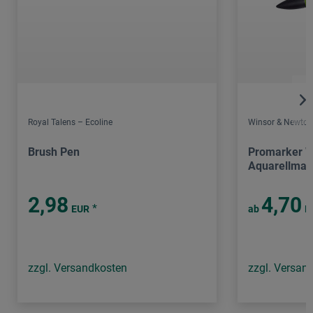
Royal Talens – Ecoline
Winsor & Newton
Brush Pen
Promarker W
Aquarellmar
2,98
4,70
*
EUR
ab
E
zzgl. Versandkosten
zzgl. Versan