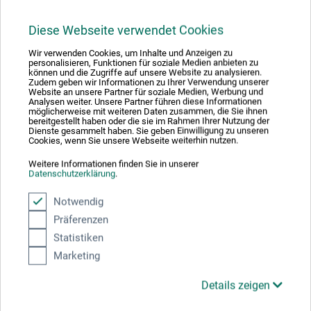
Hier finden Sie die Kontaktdaten des Herstellers zu
Diese Webseite verwendet Cookies
diesem Produkt.
Wir verwenden Cookies, um Inhalte und Anzeigen zu
personalisieren, Funktionen für soziale Medien anbieten zu
können und die Zugriffe auf unsere Website zu analysieren.
Fedrigoni S.p.A.
Zudem geben wir Informationen zu Ihrer Verwendung unserer
Via Enrico Fermi 13/F
Website an unsere Partner für soziale Medien, Werbung und
Analysen weiter. Unsere Partner führen diese Informationen
37135 Verona (VR)
möglicherweise mit weiteren Daten zusammen, die Sie ihnen
bereitgestellt haben oder die sie im Rahmen Ihrer Nutzung der
IT
Dienste gesammelt haben. Sie geben Einwilligung zu unseren
Cookies, wenn Sie unsere Webseite weiterhin nutzen.
mail@fabriano.com
www.fabriano.com
Weitere Informationen finden Sie in unserer
Datenschutzerklärung
.
Notwendig
Präferenzen
Kunden kauften auch
Statistiken
Marketing
Details zeigen