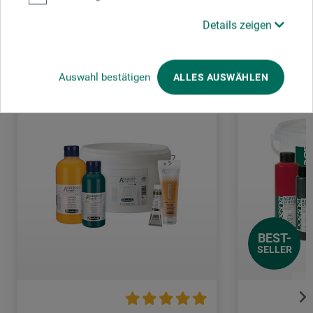
Kunden kauften auch
Details zeigen
Auswahl bestätigen
ALLES AUSWÄHLEN
BEST-
SELLER