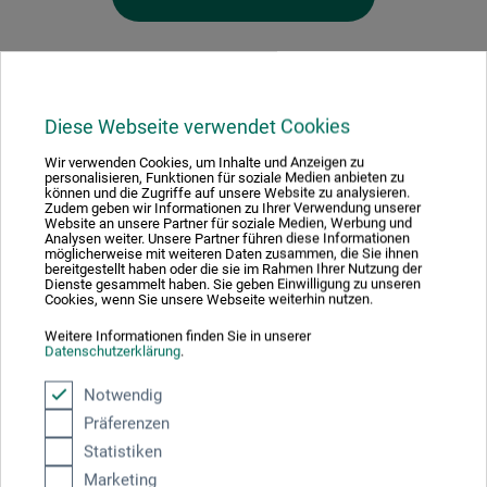
Diese Webseite verwendet Cookies
Hersteller-Kontakt
Wir verwenden Cookies, um Inhalte und Anzeigen zu
personalisieren, Funktionen für soziale Medien anbieten zu
können und die Zugriffe auf unsere Website zu analysieren.
Zudem geben wir Informationen zu Ihrer Verwendung unserer
Hier finden Sie die Kontaktdaten des Herstellers zu
Website an unsere Partner für soziale Medien, Werbung und
diesem Produkt.
Analysen weiter. Unsere Partner führen diese Informationen
möglicherweise mit weiteren Daten zusammen, die Sie ihnen
bereitgestellt haben oder die sie im Rahmen Ihrer Nutzung der
Dienste gesammelt haben. Sie geben Einwilligung zu unseren
Cookies, wenn Sie unsere Webseite weiterhin nutzen.
boesner GmbH holding + innovations
Gewerkenstr. 2
Weitere Informationen finden Sie in unserer
Datenschutzerklärung
.
58456 Witten
DE
Notwendig
pm@boesner.com
Präferenzen
Statistiken
Marketing