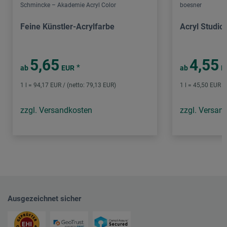
Schmincke – Akademie Acryl Color
boesner
Feine Künstler-Acrylfarbe
Acryl Studio
5,65
4,55
*
ab
EUR
ab
E
1 l = 94,17 EUR / (netto: 79,13 EUR)
1 l = 45,50 EUR /
zzgl. Versandkosten
zzgl. Versan
Ausgezeichnet sicher