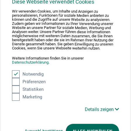
Diese Webseite verwendet Cookies
Wir verwenden Cookies, um Inhalte und Anzeigen zu
personalisieren, Funktionen für soziale Medien anbieten zu
können und die Zugriffe auf unsere Website zu analysieren.
Zudem geben wir Informationen zu Ihrer Verwendung unserer
Produktbewertungen (0)
Website an unsere Partner für soziale Medien, Werbung und
Analysen weiter. Unsere Partner führen diese Informationen
möglicherweise mit weiteren Daten zusammen, die Sie ihnen
bereitgestellt haben oder die sie im Rahmen Ihrer Nutzung der
Dienste gesammelt haben. Sie geben Einwilligung zu unseren
Schreiben Sie die erste Bewertung zu diesem Produkt
Cookies, wenn Sie unsere Webseite weiterhin nutzen.
Weitere Informationen finden Sie in unserer
Datenschutzerklärung
.
JETZT PRODUKT BEWERTEN
Notwendig
Präferenzen
Statistiken
Marketing
Hersteller-Kontakt
Details zeigen
Hier finden Sie die Kontaktdaten des Herstellers zu
diesem Produkt.