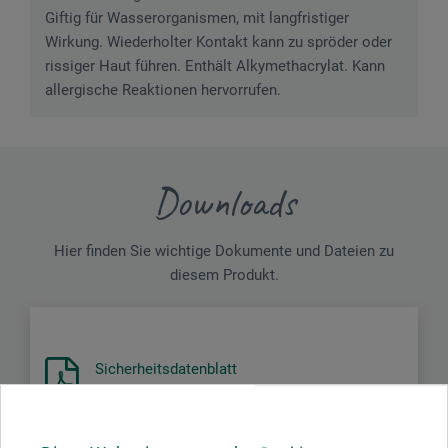
Giftig für Wasserorganismen, mit langfristiger
Wirkung. Wiederholter Kontakt kann zu spröder oder
rissiger Haut führen. Enthält Alkymethacrylat. Kann
allergische Reaktionen hervorrufen.
Downloads
Hier finden Sie wichtige Dokumente und Dateien zu
diesem Produkt.
Sicherheitsdatenblatt
DE_Schmincke_Retuschier-Schlussfinirs_S50084x_09-
2024.pdf