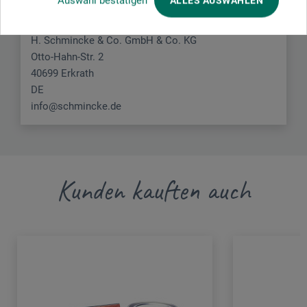
Auswahl bestätigen
ALLES AUSWÄHLEN
H. Schmincke & Co. GmbH & Co. KG
Otto-Hahn-Str. 2
40699 Erkrath
DE
info@schmincke.de
Kunden kauften auch