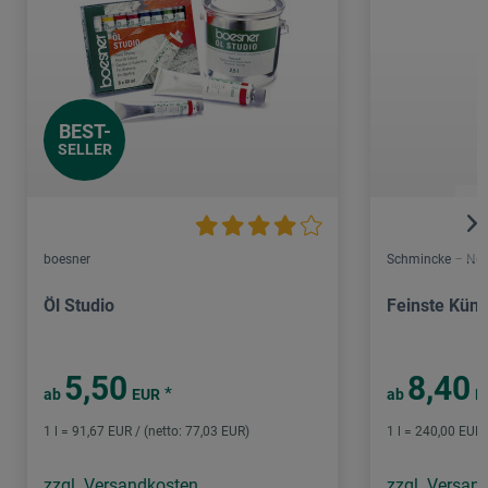
BEST-
SELLER
boesner
Schmincke – Nor
Öl Studio
Feinste Küns
5,50
8,40
*
ab
EUR
ab
E
1 l = 91,67 EUR / (netto: 77,03 EUR)
1 l = 240,00 EUR 
zzgl. Versandkosten
zzgl. Versan