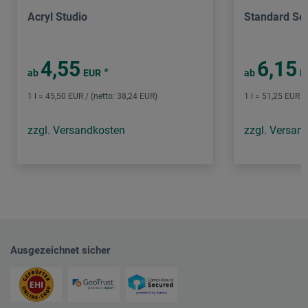
Acryl Studio
Standard Ser
4,55
6,15
*
ab
EUR
ab
E
1 l = 45,50 EUR / (netto: 38,24 EUR)
1 l = 51,25 EUR /
zzgl. Versandkosten
zzgl. Versan
Ausgezeichnet sicher