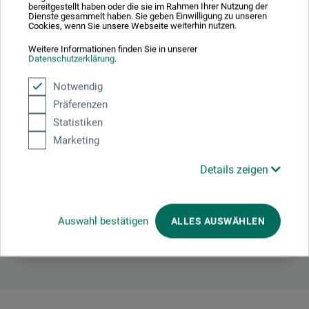
bereitgestellt haben oder die sie im Rahmen Ihrer Nutzung der
Dienste gesammelt haben. Sie geben Einwilligung zu unseren
Cookies, wenn Sie unsere Webseite weiterhin nutzen.
Hersteller-Kontakt
Weitere Informationen finden Sie in unserer
Datenschutzerklärung
.
Notwendig
Hier finden Sie die Kontaktdaten des Herstellers zu
diesem Produkt.
Präferenzen
Statistiken
Marketing
boesner GmbH holding + innovations
Gewerkenstr. 2
Details zeigen
58456 Witten
DEUTSCHLAND
Auswahl bestätigen
ALLES AUSWÄHLEN
pm@boesner.com