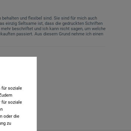
 behalten und flexibel sind. Sie sind für mich auch
s einzig Seltsame ist, dass die gedruckten Schriften
ht mehr beschriftet und ich kann nicht sagen, um welche
gekauften passiert. Aus diesem Grund nehme ich einen
für soziale
. Zudem
für soziale
en
n oder die
ung zu