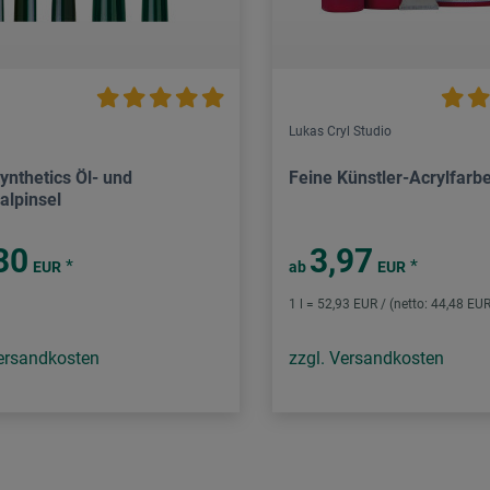
Lukas Cryl Studio
ynthetics Öl- und
Feine Künstler-Acrylfarb
alpinsel
30
3,97
*
*
EUR
ab
EUR
1 l = 52,93 EUR / (netto: 44,48 EUR
Versandkosten
zzgl. Versandkosten