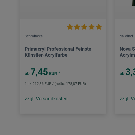
Schmincke
da Vinci
Primacryl Professional Feinste
Nova S
Künstler-Acrylfarbe
Acrylm
7,45
3,
*
ab
EUR
ab
1 l = 212,86 EUR / (netto: 178,87 EUR)
zzgl. Versandkosten
zzgl. 