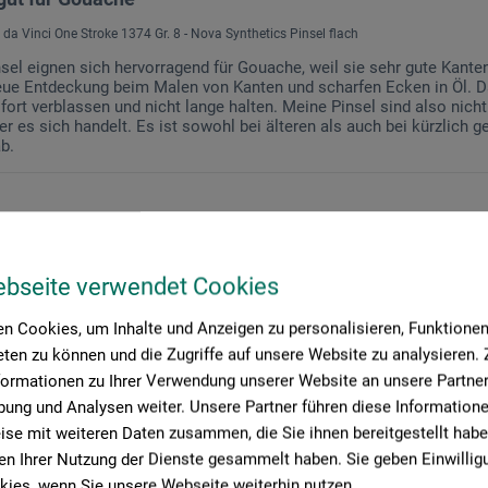
 da Vinci One Stroke 1374 Gr. 8 - Nova Synthetics Pinsel flach
nsel eignen sich hervorragend für Gouache, weil sie sehr gute Kanten
eue Entdeckung beim Malen von Kanten und scharfen Ecken in Öl. Da
ofort verblassen und nicht lange halten. Meine Pinsel sind also nic
 es sich handelt. Es ist sowohl bei älteren als auch bei kürzlich 
b.
ebseite verwendet Cookies
n Cookies, um Inhalte und Anzeigen zu personalisieren, Funktionen 
ten zu können und die Zugriffe auf unsere Website zu analysieren
formationen zu Ihrer Verwendung unserer Website an unsere Partner 
ung und Analysen weiter. Unsere Partner führen diese Information
se mit weiteren Daten zusammen, die Sie ihnen bereitgestellt habe
n Ihrer Nutzung der Dienste gesammelt haben. Sie geben Einwillig
ies, wenn Sie unsere Webseite weiterhin nutzen.