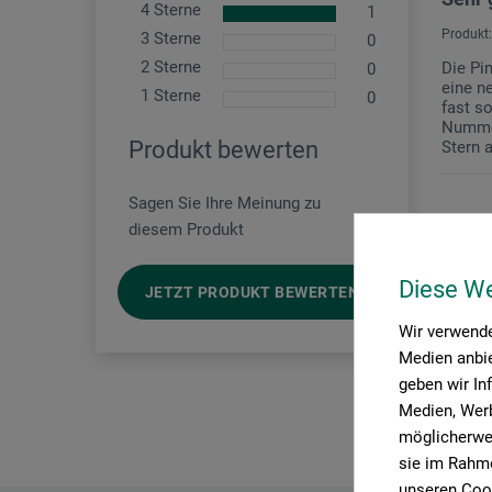
4 Sterne
1
Produkt:
3 Sterne
0
2 Sterne
Die Pi
0
eine n
1 Sterne
0
fast s
Nummer
Produkt bewerten
Stern a
Sagen Sie Ihre Meinung zu
diesem Produkt
Diese W
JETZT PRODUKT BEWERTEN
Wir verwende
Medien anbie
geben wir In
Medien, Werb
möglicherwei
sie im Rahme
unseren Cook