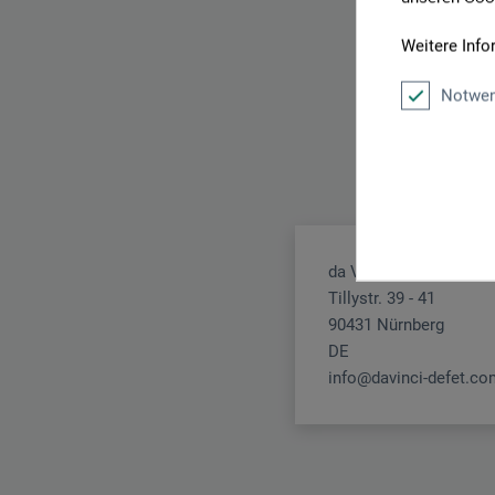
Weitere Info
Notwen
da Vinci Defet GmbH
Tillystr. 39 - 41
90431 Nürnberg
DE
info@davinci-defet.co