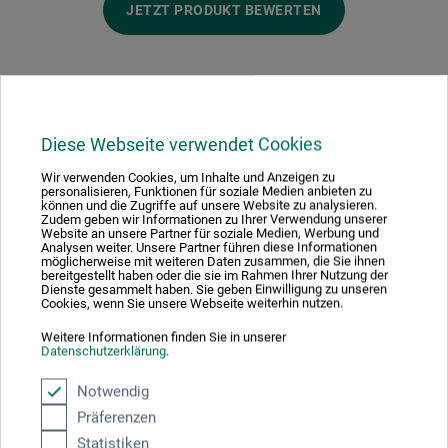
JETZT PRODUKT BEWERTEN
Diese Webseite verwendet Cookies
Hersteller-Kontakt
Wir verwenden Cookies, um Inhalte und Anzeigen zu
personalisieren, Funktionen für soziale Medien anbieten zu
können und die Zugriffe auf unsere Website zu analysieren.
Hier finden Sie die Kontaktdaten des Herstellers zu
Zudem geben wir Informationen zu Ihrer Verwendung unserer
Website an unsere Partner für soziale Medien, Werbung und
diesem Produkt.
Analysen weiter. Unsere Partner führen diese Informationen
möglicherweise mit weiteren Daten zusammen, die Sie ihnen
bereitgestellt haben oder die sie im Rahmen Ihrer Nutzung der
Dienste gesammelt haben. Sie geben Einwilligung zu unseren
Verlag Hermann Schmidt
Cookies, wenn Sie unsere Webseite weiterhin nutzen.
Gonsenheimer Str. 56
Weitere Informationen finden Sie in unserer
Datenschutzerklärung
.
55126 Mainz
Notwendig
DEUTSCHLAND
Präferenzen
info@verlag-hermann-schmidt.de
Statistiken