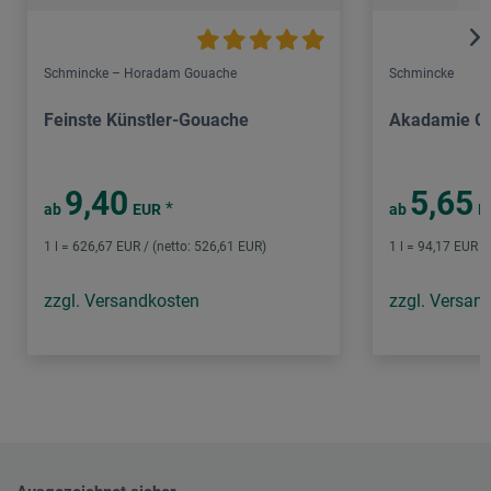
Schmincke – Horadam Gouache
Schmincke
Feinste Künstler-Gouache
Akadamie G
9,40
5,65
*
ab
EUR
ab
E
1 l = 626,67 EUR / (netto: 526,61 EUR)
1 l = 94,17 EUR /
zzgl. Versandkosten
zzgl. Versan