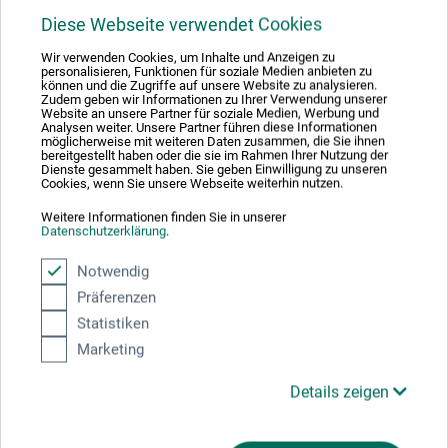
Diese Webseite verwendet Cookies
Hier finden Sie die Kontaktdaten des Herstellers zu
Wir verwenden Cookies, um Inhalte und Anzeigen zu
diesem Produkt.
personalisieren, Funktionen für soziale Medien anbieten zu
können und die Zugriffe auf unsere Website zu analysieren.
Zudem geben wir Informationen zu Ihrer Verwendung unserer
Website an unsere Partner für soziale Medien, Werbung und
boesner GmbH distribution + logistics
Analysen weiter. Unsere Partner führen diese Informationen
Liegnitzer Str. 17
möglicherweise mit weiteren Daten zusammen, die Sie ihnen
bereitgestellt haben oder die sie im Rahmen Ihrer Nutzung der
58454 Witten
Dienste gesammelt haben. Sie geben Einwilligung zu unseren
DE
Cookies, wenn Sie unsere Webseite weiterhin nutzen.
info.dl@boesner.com
Weitere Informationen finden Sie in unserer
Datenschutzerklärung
.
Notwendig
Präferenzen
Kunden kauften auch
Statistiken
Marketing
Details zeigen