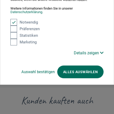
Weitere Informationen finden Sie in unserer
Datenschutzerklärung
.
Hersteller-Kontakt
Notwendig
Präferenzen
Hier finden Sie die Kontaktdaten des Herstellers zu
Statistiken
diesem Produkt.
Marketing
boesner GmbH distribution + logistics
Details zeigen
Liegnitzer Str. 17
58454 Witten
DE
info.dl@boesner.com
Auswahl bestätigen
ALLES AUSWÄHLEN
Kunden kauften auch