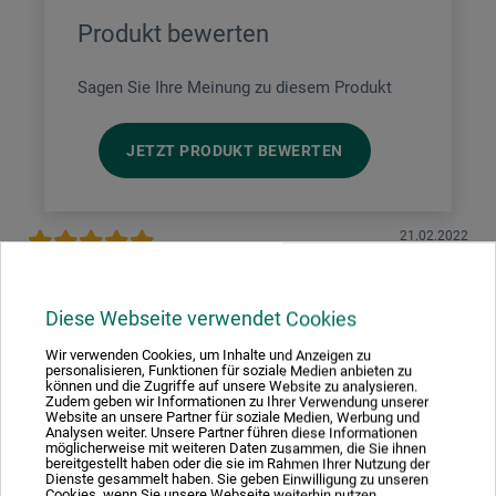
Produkt bewerten
Sagen Sie Ihre Meinung zu diesem Produkt
JETZT PRODUKT BEWERTEN
21.02.2022
Sehr praktisches und gutes Produkt
Produkt: Handtonpresse - aus Zinkguss mit 19 Schablonen
Diese Webseite verwendet Cookies
verifizierter Kauf
Wir verwenden Cookies, um Inhalte und Anzeigen zu
personalisieren, Funktionen für soziale Medien anbieten zu
können und die Zugriffe auf unsere Website zu analysieren.
Qualität, Preis und Service stimmen hier voll überein. Kann
Zudem geben wir Informationen zu Ihrer Verwendung unserer
ich weiter empfehlen.
Website an unsere Partner für soziale Medien, Werbung und
Analysen weiter. Unsere Partner führen diese Informationen
möglicherweise mit weiteren Daten zusammen, die Sie ihnen
bereitgestellt haben oder die sie im Rahmen Ihrer Nutzung der
Dienste gesammelt haben. Sie geben Einwilligung zu unseren
Cookies, wenn Sie unsere Webseite weiterhin nutzen.