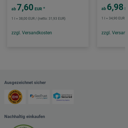
6,98
7,60
*
ab
E
ab
EUR
1 l = 34,90 EUR /
1 l = 38,00 EUR / (netto: 31,93 EUR)
zzgl. Versandkosten
zzgl. Versan
Ausgezeichnet sicher
Nachhaltig einkaufen