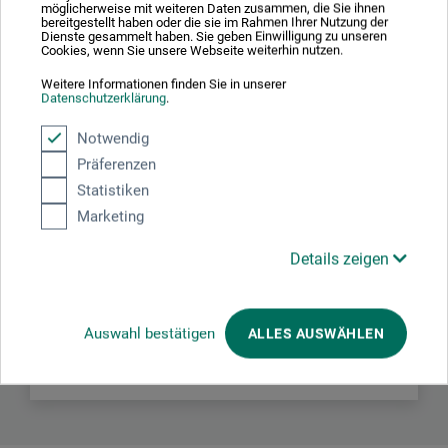
möglicherweise mit weiteren Daten zusammen, die Sie ihnen
bereitgestellt haben oder die sie im Rahmen Ihrer Nutzung der
Dienste gesammelt haben. Sie geben Einwilligung zu unseren
Cookies, wenn Sie unsere Webseite weiterhin nutzen.
Weitere Informationen finden Sie in unserer
Datenschutzerklärung
.
Hersteller-Kontakt
Notwendig
Präferenzen
Statistiken
Hier finden Sie die Kontaktdaten des Herstellers zu
Marketing
diesem Produkt.
Details zeigen
Huber GmbH
Junkersring 15
53844 Troisdorf
Auswahl bestätigen
ALLES AUSWÄHLEN
DE
info@huber-graphics.com