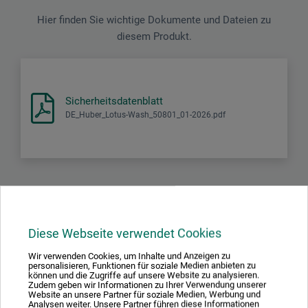
Hier finden Sie wichtige Dokumente und Dateien zu
diesem Produkt.
Sicherheitsdatenblatt
DE_Huber_Lotus-Wash_50801_01-2026.pdf
Produktbewertungen (0)
Diese Webseite verwendet Cookies
Wir verwenden Cookies, um Inhalte und Anzeigen zu
Schreiben Sie die erste Bewertung zu diesem Produkt
personalisieren, Funktionen für soziale Medien anbieten zu
können und die Zugriffe auf unsere Website zu analysieren.
Zudem geben wir Informationen zu Ihrer Verwendung unserer
Website an unsere Partner für soziale Medien, Werbung und
JETZT PRODUKT BEWERTEN
Analysen weiter. Unsere Partner führen diese Informationen