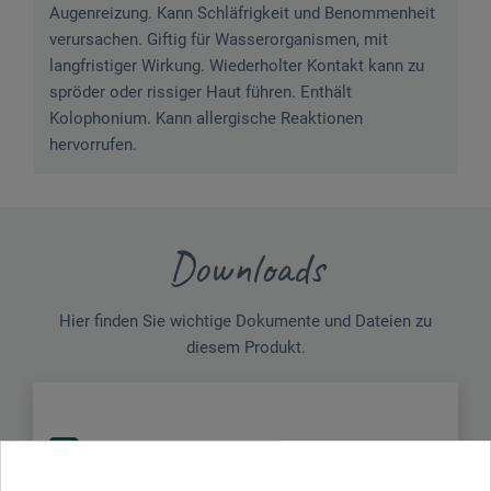
Augenreizung. Kann Schläfrigkeit und Benommenheit
verursachen. Giftig für Wasserorganismen, mit
langfristiger Wirkung. Wiederholter Kontakt kann zu
spröder oder rissiger Haut führen. Enthält
Kolophonium. Kann allergische Reaktionen
hervorrufen.
Downloads
Hier finden Sie wichtige Dokumente und Dateien zu
diesem Produkt.
Sicherheitsdatenblatt
DE_Uhu_Kontakt-Kraftkleber_46080_08-2024.pdf