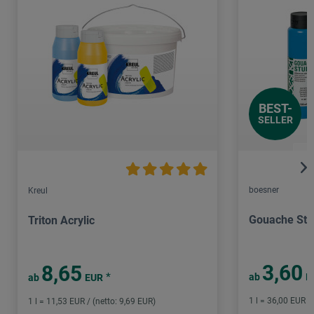
BEST-
SELLER
boesner
Kreul
Gouache Stu
Triton Acrylic
3,60
8,65
*
ab
E
ab
EUR
1 l = 36,00 EUR /
1 l = 11,53 EUR / (netto: 9,69 EUR)