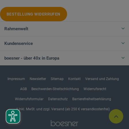
BESTELLUNG WIDERRUFEN
Rahmenwelt
Kundenservice
boesner - über 40x in Europa
Impressum
Newsletter
Sitemap
Kontakt
Versand und Zahlung
AGB
Beschwerden-Streitschlichtung
Widerrufsrecht
Widerrufsformular
Datenschutz
Barrierefreiheitserklärung
* Inkl. MwSt. und zzgl. Versand (ab 250 € versandkostenfrei)