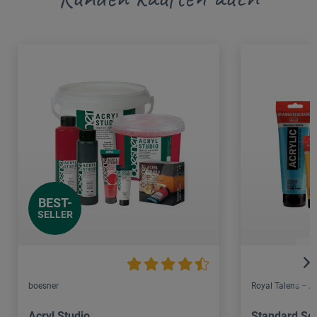
BEST-
SELLER
boesner
Royal Talens – 
Acryl Studio
Standard Ser