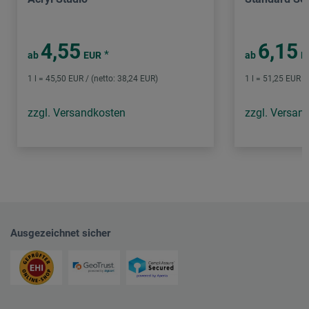
4,55
6,15
*
ab
EUR
ab
E
1 l = 45,50 EUR / (netto: 38,24 EUR)
1 l = 51,25 EUR /
zzgl. Versandkosten
zzgl. Versan
Ausgezeichnet sicher