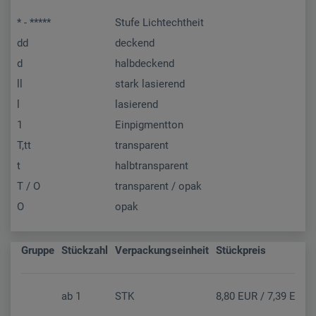
* - *****
Stufe Lichtechtheit
dd
deckend
d
halbdeckend
ll
stark lasierend
l
lasierend
1
Einpigmentton
T,tt
transparent
t
halbtransparent
T / O
transparent / opak
O
opak
Gruppe
Stückzahl
Verpackungseinheit
Stückpreis
ab
1
STK
8,80 EUR / 7,39 EUR (