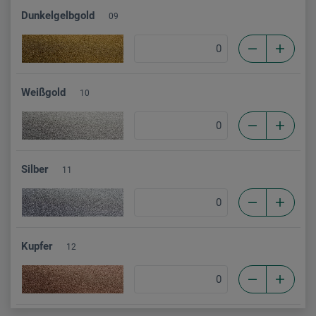
Dunkelgelbgold
09
Weißgold
10
Silber
11
Kupfer
12