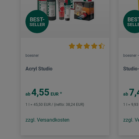
BEST-
BES
SELLER
SELL
boesner
boesner –
Acryl Studio
Studio
4,55
7,
*
ab
EUR
ab
1 l = 45,50 EUR / (netto: 38,24 EUR)
1 l = 9,9
zzgl. Versandkosten
zzgl. 