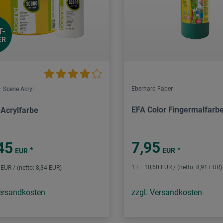
T-
ER
Eberhard Faber
 Scene Acryl
EFA Color Fingermalfarb
-Acrylfarbe
7,95
45
*
*
EUR
EUR
1 l = 10,60 EUR / (netto: 8,91 EUR)
3 EUR / (netto: 8,34 EUR)
Versandkosten
zzgl. Versandkosten