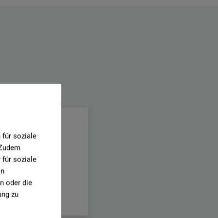
.
für soziale
. Zudem
für soziale
en
n oder die
ung zu