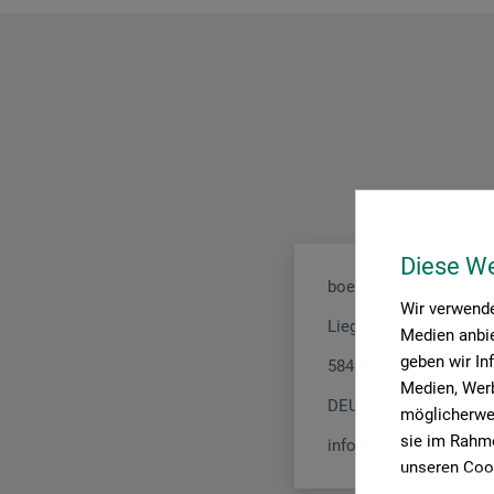
Diese W
boesner GmbH distribu
Wir verwende
Liegnitzer Str. 17
Medien anbie
geben wir In
58454 Witten
Medien, Werb
DEUTSCHLAND
möglicherwei
sie im Rahme
info.dl@boesner.com
unseren Cook