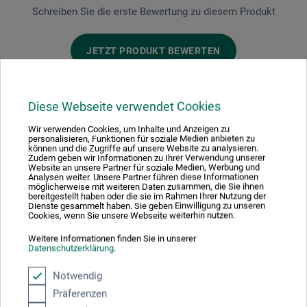
Schreiben Sie die erste Bewertung zu diesem Produkt
JETZT PRODUKT BEWERTEN
Diese Webseite verwendet Cookies
Wir verwenden Cookies, um Inhalte und Anzeigen zu
personalisieren, Funktionen für soziale Medien anbieten zu
Hersteller-Kontakt
können und die Zugriffe auf unsere Website zu analysieren.
Zudem geben wir Informationen zu Ihrer Verwendung unserer
Website an unsere Partner für soziale Medien, Werbung und
Analysen weiter. Unsere Partner führen diese Informationen
möglicherweise mit weiteren Daten zusammen, die Sie ihnen
Hier finden Sie die Kontaktdaten des Herstellers zu
bereitgestellt haben oder die sie im Rahmen Ihrer Nutzung der
diesem Produkt.
Dienste gesammelt haben. Sie geben Einwilligung zu unseren
Cookies, wenn Sie unsere Webseite weiterhin nutzen.
Weitere Informationen finden Sie in unserer
Neschen Coating GmbH
Datenschutzerklärung
.
Hans-Neschen-Str. 1
Notwendig
31675 Bückeburg
Präferenzen
DE