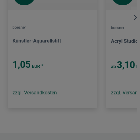
boesner
boesner
Künstler-Aquarellstift
Acryl Studio
1,05
3,10
*
EUR
ab
E
zzgl. Versandkosten
zzgl. Versan