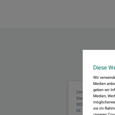
Diese W
Wir verwende
Medien anbie
geben wir In
Zenith Art System Gm
Medien, Werb
Steinbruchweg 2 a
möglicherwei
53227 Bonn
sie im Rahme
DE
unseren Cook