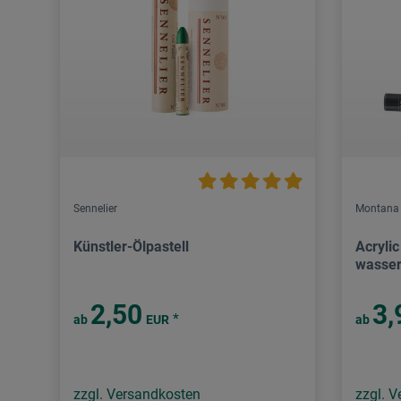
Sennelier
Montana
Künstler-Ölpastell
Acryli
wasser
2,50
3,
*
ab
EUR
ab
zzgl. Versandkosten
zzgl. 