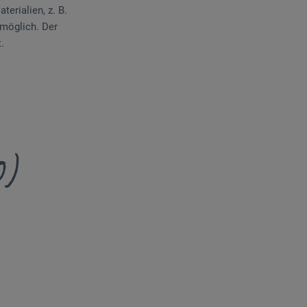
erialien, z. B.
 möglich. Der
.
0)