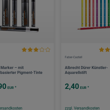
Faber-Castell
c Marker – mit
Albrecht Dürer Künstler-
basierter Pigment-Tinte
Aquarellstift
90
2,40
*
*
EUR
EUR
Versandkosten
zzgl. Versandkosten