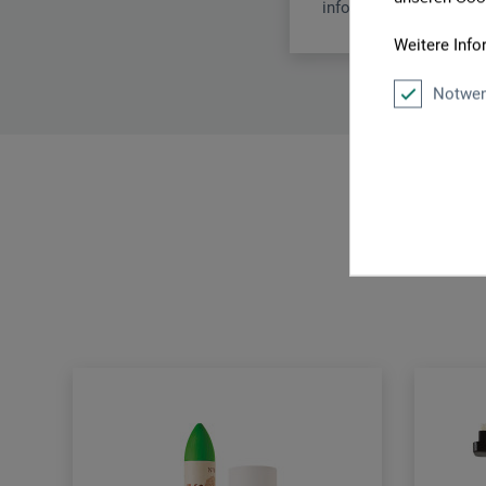
info@zenith-art-syste
Weitere Info
Notwen