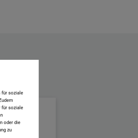
.
für soziale
. Zudem
für soziale
en
n oder die
ung zu