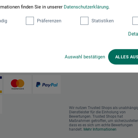
rmationen finden Sie in unserer
Datenschutzerklärung
.
dig
Präferenzen
Statistiken
Deta
Auswahl bestätigen
ALLES AU
en im Onlineshop
Das sagen unsere Kunden
Wir nutzen Trusted Shops als unabhängi
Dienstleister für die Einholung von
Bewertungen. Trusted Shops hat
Maßnahmen getroffen, um sicherzustellen
dass es es sich um echte Bewertungen
handelt.
Mehr Informationen