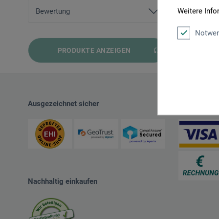
von
12,35 EUR
bis
67,50 EUR
Weitere Info
Bewertung
Notwen
und mehr
PRODUKTE ANZEIGEN
und mehr
und mehr
und mehr
Ausgezeichnet sicher
Zahlungsart
Nachhaltig einkaufen