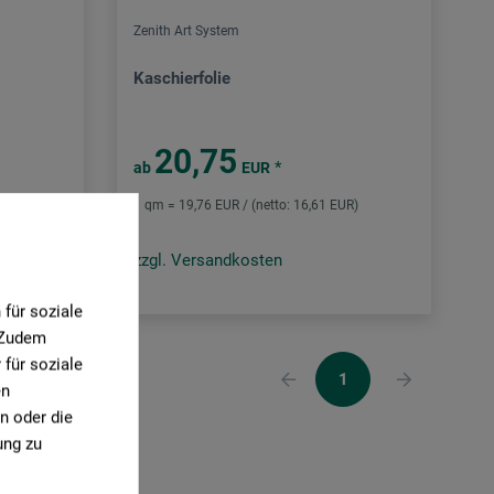
Zenith Art System
Kaschierfolie
20,75
*
ab
EUR
R)
1 qm = 19,76 EUR / (netto: 16,61 EUR)
zzgl. Versandkosten
für soziale
. Zudem
für soziale
1
en
n oder die
ung zu