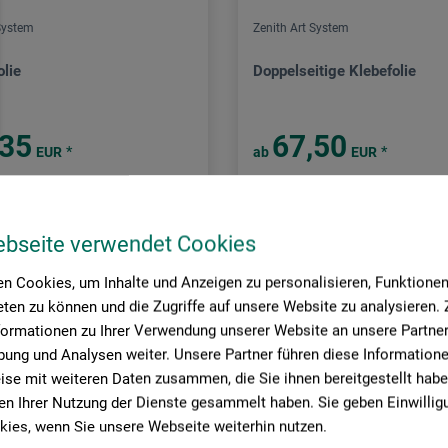
 System
Zenith Art System
olie
Doppelseitige Klebefolie
,35
67,50
*
*
EUR
ab
EUR
 EUR / (netto: 6,92 EUR)
1 qm = 12,98 EUR / (netto: 10,91 EU
rsandkosten
zzgl. Versandkosten
ebseite verwendet Cookies
n Cookies, um Inhalte und Anzeigen zu personalisieren, Funktionen 
ten zu können und die Zugriffe auf unsere Website zu analysieren
formationen zu Ihrer Verwendung unserer Website an unsere Partner 
Seite:
ung und Analysen weiter. Unsere Partner führen diese Information
se mit weiteren Daten zusammen, die Sie ihnen bereitgestellt habe
n Ihrer Nutzung der Dienste gesammelt haben. Sie geben Einwillig
ies, wenn Sie unsere Webseite weiterhin nutzen.