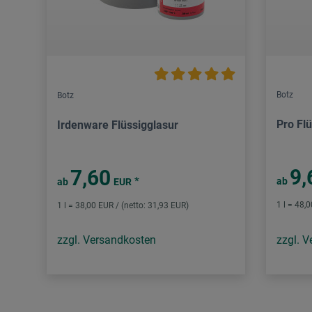
Botz
Botz
Pro Fl
Irdenware Flüssigglasur
9,
7,60
*
ab
ab
EUR
1 l = 48,
1 l = 38,00 EUR / (netto: 31,93 EUR)
zzgl. Versandkosten
zzgl. 