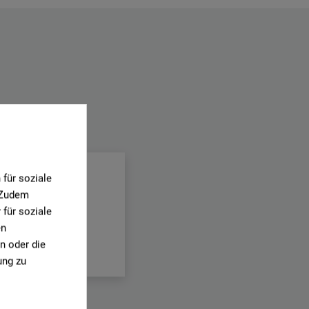
.
für soziale
. Zudem
für soziale
en
n oder die
ung zu