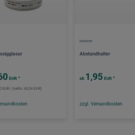
boesner
üssigglasur
Abstandhalter
60
1,95
*
*
EUR
ab
EUR
00 EUR / (netto: 40,34 EUR)
Versandkosten
zzgl. Versandkosten