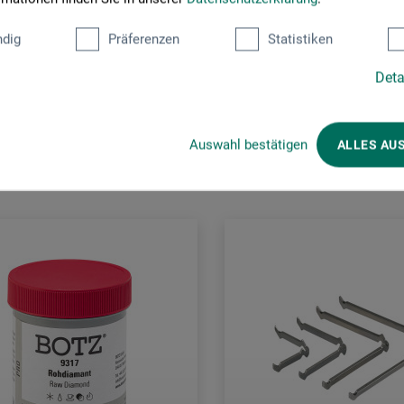
dig
Präferenzen
Statistiken
Deta
Kunden kauften auch
Auswahl bestätigen
ALLES AU