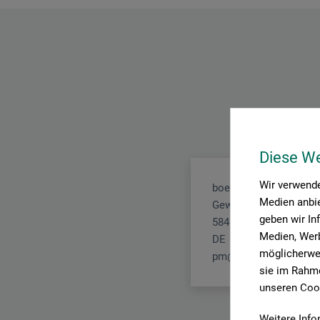
Diese W
Wir verwende
boesner GmbH holding
Medien anbie
Gewerkenstr. 2
geben wir In
58456 Witten
Medien, Werb
DE
möglicherwei
pm@boesner.com
sie im Rahme
unseren Cook
Weitere Info