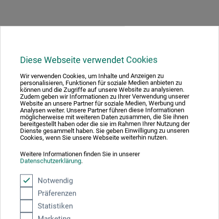
Hersteller-Kontakt
Diese Webseite verwendet Cookies
Wir verwenden Cookies, um Inhalte und Anzeigen zu
Hier finden Sie die Kontaktdaten des Herstellers zu
personalisieren, Funktionen für soziale Medien anbieten zu
können und die Zugriffe auf unsere Website zu analysieren.
diesem Produkt.
Zudem geben wir Informationen zu Ihrer Verwendung unserer
Website an unsere Partner für soziale Medien, Werbung und
Analysen weiter. Unsere Partner führen diese Informationen
möglicherweise mit weiteren Daten zusammen, die Sie ihnen
Clairefontaine Rhodia
bereitgestellt haben oder die sie im Rahmen Ihrer Nutzung der
Dienste gesammelt haben. Sie geben Einwilligung zu unseren
RD 52
Cookies, wenn Sie unsere Webseite weiterhin nutzen.
Weitere Informationen finden Sie in unserer
68490 Ottmarsheim
Datenschutzerklärung
.
FRANKREICH
Notwendig
info@clairefontaine.com
Präferenzen
Statistiken
Marketing