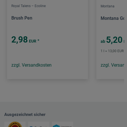
Royal Talens – Ecoline
Montana
Brush Pen
Montana Gol
2,98
5,20
*
EUR
ab
E
1 l = 13,00 EUR /
zzgl. Versandkosten
zzgl. Versan
Ausgezeichnet sicher