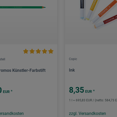
Copic
tell
Ink
romos Künstler-Farbstift
8,35
0
*
*
EUR
EUR
1 l = 695,83 EUR / (netto: 584,73 
Versandkosten
zzgl. Versandkosten