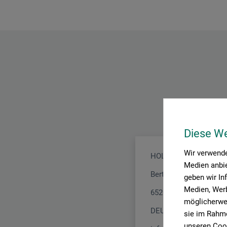
Diese W
Wir verwende
HOLTZ OFFICE SUPP
Medien anbie
Berta-Cramer-Ring 14 -
geben wir In
Medien, Werb
65205 Wiesbaden
möglicherwei
DEUTSCHLAND
sie im Rahme
unseren Cook