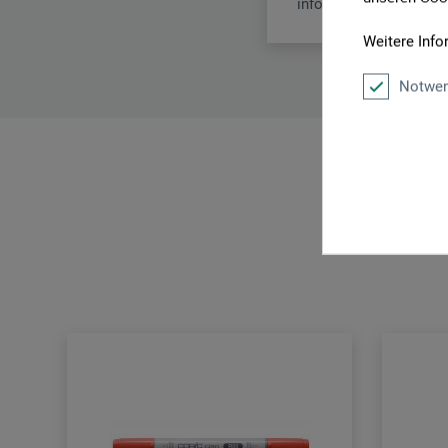
info@holtz-gmbh.de
Weitere Info
Notwen