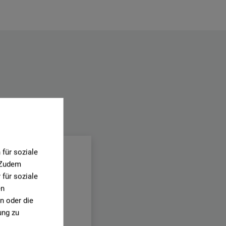
.
für soziale
. Zudem
für soziale
en
n oder die
ung zu