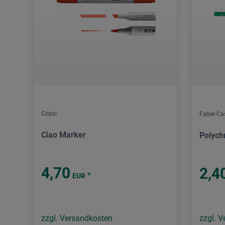
Copic
Faber-Cas
Ciao Marker
Polych
4,70
2,4
*
EUR
zzgl. Versandkosten
zzgl. 