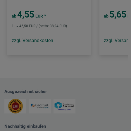
4,55
5,65
*
ab
EUR
ab
E
1 l = 45,50 EUR / (netto: 38,24 EUR)
zzgl. Versandkosten
zzgl. Versan
Ausgezeichnet sicher
Nachhaltig einkaufen