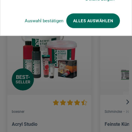
Auswahl bestätigen
ALLES AUSWÄHLEN
BEST-
SELLER
boesner
Schmincke – Hor
Acryl Studio
Feinste Küns