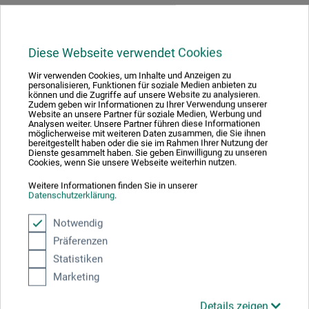
Hersteller-Kontakt
Diese Webseite verwendet Cookies
Wir verwenden Cookies, um Inhalte und Anzeigen zu
Hier finden Sie die Kontaktdaten des Herstellers zu
personalisieren, Funktionen für soziale Medien anbieten zu
können und die Zugriffe auf unsere Website zu analysieren.
diesem Produkt.
Zudem geben wir Informationen zu Ihrer Verwendung unserer
Website an unsere Partner für soziale Medien, Werbung und
Analysen weiter. Unsere Partner führen diese Informationen
möglicherweise mit weiteren Daten zusammen, die Sie ihnen
boesner GmbH holding + innovations
bereitgestellt haben oder die sie im Rahmen Ihrer Nutzung der
Dienste gesammelt haben. Sie geben Einwilligung zu unseren
Gewerkenstr. 2
Cookies, wenn Sie unsere Webseite weiterhin nutzen.
58456 Witten
Weitere Informationen finden Sie in unserer
DE
Datenschutzerklärung
.
pm@boesner.com
Notwendig
Präferenzen
Statistiken
Marketing
Kunden kauften auch
Details zeigen