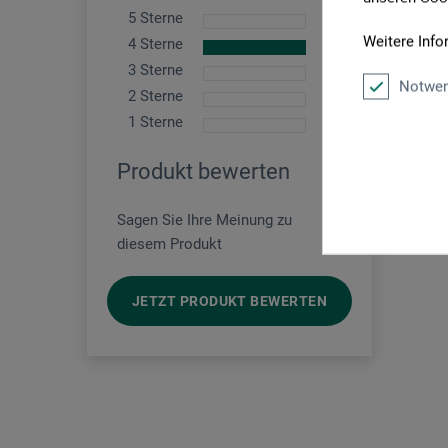
5 Sterne
0
Super
Weitere Info
4 Sterne
1
Produkt:
3 Sterne
0
Notwen
2 Sterne
Ich ha
0
sagen 
1 Sterne
0
lassen
daran 
Produkt bewerten
jedem 
Sagen Sie Ihre Meinung zu
diesem Produkt
JETZT PRODUKT BEWERTEN