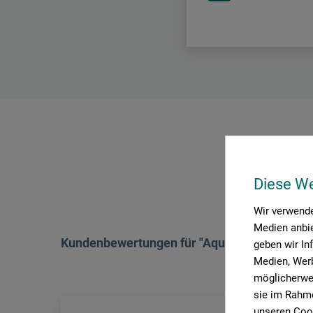
P
Diese W
Wir verwende
Medien anbie
Kundenbewertungen für "Aquarellfarben-Set
geben wir In
Medien, Werb
möglicherwei
sie im Rahme
unseren Cook