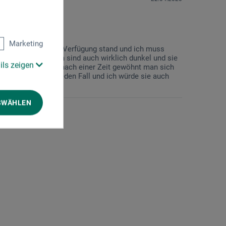
Marketing
rrelkasten nicht zur Verfügung stand und ich muss
ahl, dunkle Farben sind auch wirklich dunkel und sie
ils zeigen
as strenge Geruch nach einer Zeit gewöhnt man sich
quarellfarben auf jeden Fall und ich würde sie auch
SWÄHLEN