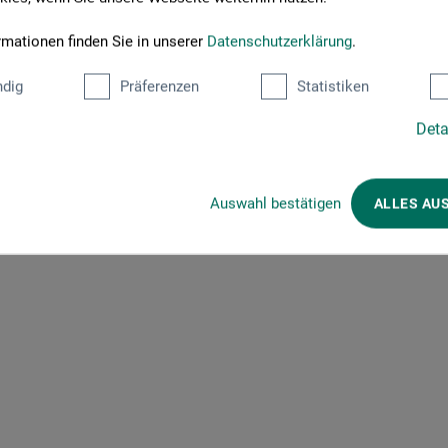
 Preis Leistungs Verhältnis
rmationen finden Sie in unserer
Datenschutzerklärung
.
 go create Aquarellf.Set12x12ml -
dig
Präferenzen
Statistiken
be mir diese Aquarellfarben nur gekauft weil der kleine Lukas Aqua
dass diese Farben sich super verhalten man hat eine super Farbausw
Deta
 sich super mischen. Das einzige was mich gestört hat war der etw
aber dafür gibt es einen Stern Abzug. Für 6 Euro lohnen sich diese A
Anfänger empfehlen.
Auswahl bestätigen
ALLES AU