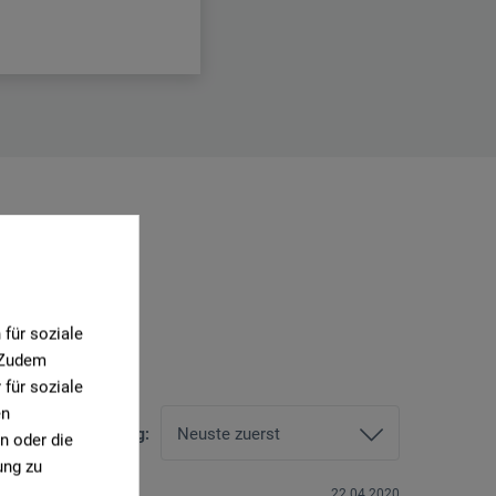
1)
für soziale
. Zudem
für soziale
en
Sortierung:
n oder die
ung zu
22.04.2020