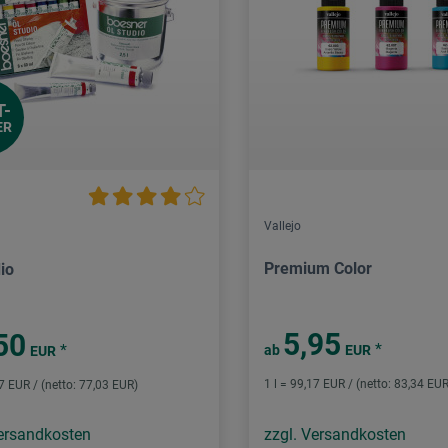
T-
ER
Vallejo
Premium Color
io
5,95
50
*
*
ab
EUR
EUR
1 l = 99,17 EUR / (netto: 83,34 EUR
67 EUR / (netto: 77,03 EUR)
Versandkosten
zzgl. Versandkosten