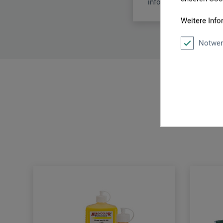
info.dl@boesner.com
Weitere Info
Notwen