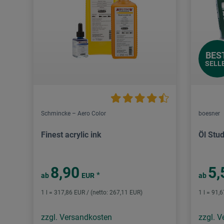
BES
SELL
Schmincke – Aero Color
boesner
Finest acrylic ink
Öl Stud
8,90
5,
*
ab
EUR
ab
1 l = 317,86 EUR / (netto: 267,11 EUR)
1 l = 91,
zzgl. Versandkosten
zzgl. 