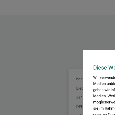
Diese W
Wir verwende
boesner GmbH distribu
Medien anbie
Liegnitzer Str. 17
geben wir In
Medien, Werb
58454 Witten
möglicherwei
DEUTSCHLAND
sie im Rahme
unseren Cook