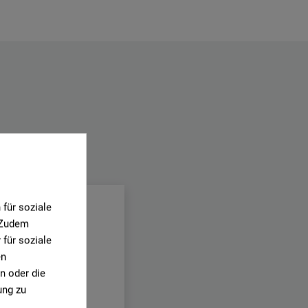
.
für soziale
. Zudem
für soziale
en
n oder die
ung zu