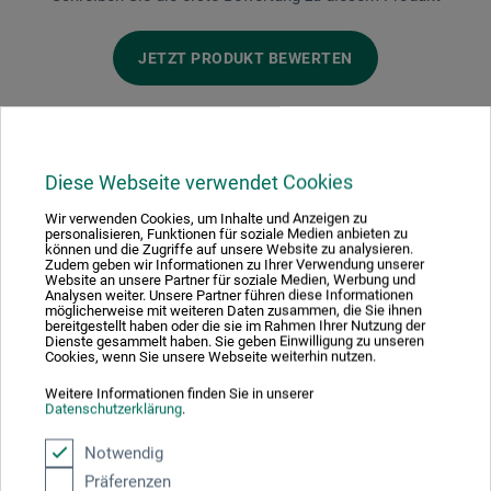
JETZT PRODUKT BEWERTEN
Diese Webseite verwendet Cookies
Hersteller-Kontakt
Wir verwenden Cookies, um Inhalte und Anzeigen zu
personalisieren, Funktionen für soziale Medien anbieten zu
können und die Zugriffe auf unsere Website zu analysieren.
Zudem geben wir Informationen zu Ihrer Verwendung unserer
Hier finden Sie die Kontaktdaten des Herstellers zu
Website an unsere Partner für soziale Medien, Werbung und
Analysen weiter. Unsere Partner führen diese Informationen
diesem Produkt.
möglicherweise mit weiteren Daten zusammen, die Sie ihnen
bereitgestellt haben oder die sie im Rahmen Ihrer Nutzung der
Dienste gesammelt haben. Sie geben Einwilligung zu unseren
Cookies, wenn Sie unsere Webseite weiterhin nutzen.
boesner GmbH distribution + logistics
Weitere Informationen finden Sie in unserer
Liegnitzer Str. 17
Datenschutzerklärung
.
58454 Witten
Notwendig
Präferenzen
DEUTSCHLAND