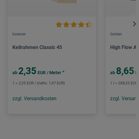
boesner
Golden
Keilrahmen Classic 45
High Flow Ac
2,35
8,65
*
ab
EUR
/ Meter
ab
E
1 = 2,35 EUR / (netto: 1,97 EUR)
1 l = 288,33 EUR 
zzgl. Versandkosten
zzgl. Versan