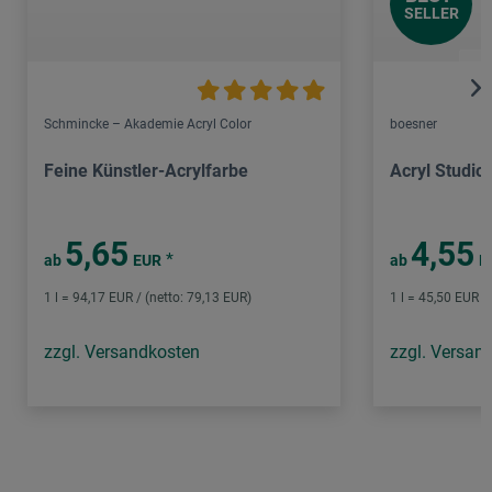
SELLER
Schmincke – Akademie Acryl Color
boesner
Feine Künstler-Acrylfarbe
Acryl Studio
5,65
4,55
*
ab
EUR
ab
E
1 l = 94,17 EUR / (netto: 79,13 EUR)
1 l = 45,50 EUR /
zzgl. Versandkosten
zzgl. Versan