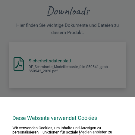
Downloads
Hier finden Sie wichtige Dokumente und Dateien zu
diesem Produkt.
Sicherheitsdatenblatt
DE_Schmincke_Modellierpaste_fein-S50541_grob-
S50542_2020.pdf
Produktbewertungen (0)
Diese Webseite verwendet Cookies
Wir verwenden Cookies, um Inhalte und Anzeigen zu
personalisieren, Funktionen für soziale Medien anbieten zu
Schreiben Sie die erste Bewertung zu diesem Produkt