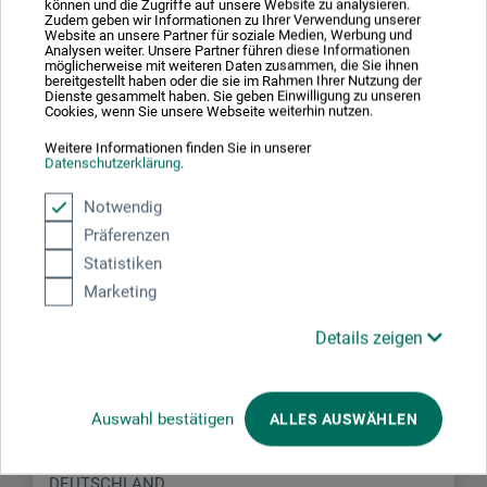
können und die Zugriffe auf unsere Website zu analysieren.
Zudem geben wir Informationen zu Ihrer Verwendung unserer
Website an unsere Partner für soziale Medien, Werbung und
Analysen weiter. Unsere Partner führen diese Informationen
JETZT PRODUKT BEWERTEN
möglicherweise mit weiteren Daten zusammen, die Sie ihnen
bereitgestellt haben oder die sie im Rahmen Ihrer Nutzung der
Dienste gesammelt haben. Sie geben Einwilligung zu unseren
Cookies, wenn Sie unsere Webseite weiterhin nutzen.
Weitere Informationen finden Sie in unserer
Datenschutzerklärung
.
Notwendig
Hersteller-Kontakt
Präferenzen
Statistiken
Hier finden Sie die Kontaktdaten des Herstellers zu
Marketing
diesem Produkt.
Details zeigen
H. Schmincke & Co. GmbH & Co. KG
Otto-Hahn-Str. 2
Auswahl bestätigen
ALLES AUSWÄHLEN
40699 Erkrath
DEUTSCHLAND