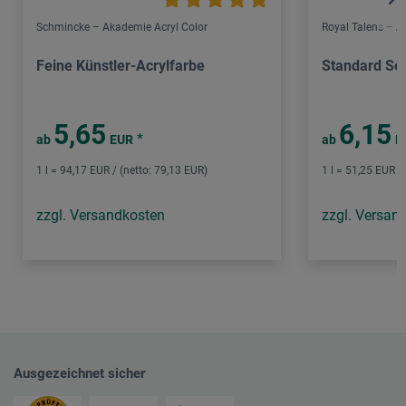
Schmincke – Akademie Acryl Color
Royal Talens – 
Feine Künstler-Acrylfarbe
Standard Ser
5,65
6,15
*
ab
EUR
ab
E
1 l = 94,17 EUR / (netto: 79,13 EUR)
1 l = 51,25 EUR /
zzgl. Versandkosten
zzgl. Versan
Ausgezeichnet sicher