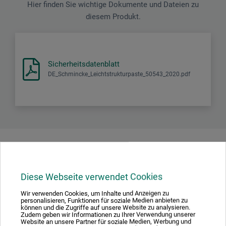
Hier finden Sie wichtige Dokumente und Dateien zu
diesem Produkt.
Sicherheitsdatenblatt
DE_Schmincke_Leichtstrukturpaste_50543_2020.pdf
Produktbewertungen (0)
Diese Webseite verwendet Cookies
Schreiben Sie die erste Bewertung zu diesem Produkt
Wir verwenden Cookies, um Inhalte und Anzeigen zu
personalisieren, Funktionen für soziale Medien anbieten zu
können und die Zugriffe auf unsere Website zu analysieren.
JETZT PRODUKT BEWERTEN
Zudem geben wir Informationen zu Ihrer Verwendung unserer
Website an unsere Partner für soziale Medien, Werbung und