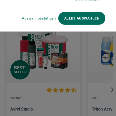
Auswahl bestätigen
ALLES AUSWÄHLEN
BEST-
SELLER
boesner
Kreul
Acryl Studio
Triton Acryli