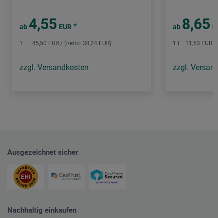
4,55
8,65
*
ab
EUR
ab
E
1 l = 45,50 EUR / (netto: 38,24 EUR)
1 l = 11,53 EUR /
zzgl. Versandkosten
zzgl. Versan
Ausgezeichnet sicher
Nachhaltig einkaufen