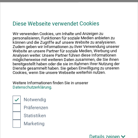
Hersteller-Kontakt
Diese Webseite verwendet Cookies
Wir verwenden Cookies, um Inhalte und Anzeigen zu
Hier finden Sie die Kontaktdaten des Herstellers zu
personalisieren, Funktionen für soziale Medien anbieten zu
können und die Zugriffe auf unsere Website zu analysieren.
diesem Produkt.
Zudem geben wir Informationen zu Ihrer Verwendung unserer
Website an unsere Partner für soziale Medien, Werbung und
Analysen weiter. Unsere Partner führen diese Informationen
möglicherweise mit weiteren Daten zusammen, die Sie ihnen
Ciret GmbH
bereitgestellt haben oder die sie im Rahmen Ihrer Nutzung der
Dienste gesammelt haben. Sie geben Einwilligung zu unseren
Platz der Republik 6 - 8
Cookies, wenn Sie unsere Webseite weiterhin nutzen.
42107 Wuppertal
Weitere Informationen finden Sie in unserer
DEUTSCHLAND
Datenschutzerklärung
.
s.blanik@ciret.eu
Notwendig
Präferenzen
Statistiken
Marketing
Kunden kauften auch
Details zeigen