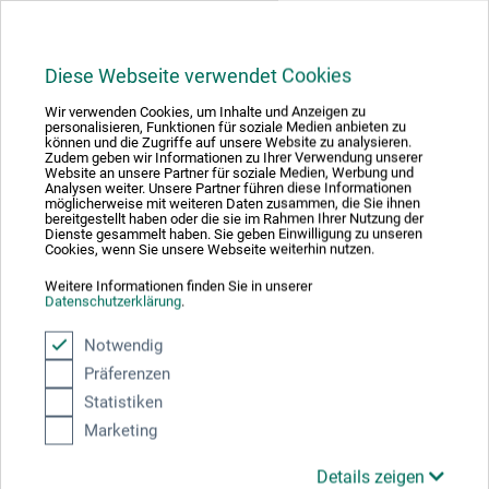
Hersteller-Kontakt
Hier finden Sie die Kontaktdaten des Herstellers zu
Diese Webseite verwendet Cookies
diesem Produkt.
Wir verwenden Cookies, um Inhalte und Anzeigen zu
personalisieren, Funktionen für soziale Medien anbieten zu
können und die Zugriffe auf unsere Website zu analysieren.
RUMOLD & ECOBRA GmbH
Zudem geben wir Informationen zu Ihrer Verwendung unserer
Website an unsere Partner für soziale Medien, Werbung und
Analysen weiter. Unsere Partner führen diese Informationen
Schlossgasse 5
möglicherweise mit weiteren Daten zusammen, die Sie ihnen
bereitgestellt haben oder die sie im Rahmen Ihrer Nutzung der
90522 Oberasbach
Dienste gesammelt haben. Sie geben Einwilligung zu unseren
Cookies, wenn Sie unsere Webseite weiterhin nutzen.
DEUTSCHLAND
Weitere Informationen finden Sie in unserer
Datenschutzerklärung
.
info@ecobra.de
Notwendig
Präferenzen
Statistiken
Kunden kauften auch
Marketing
Details zeigen