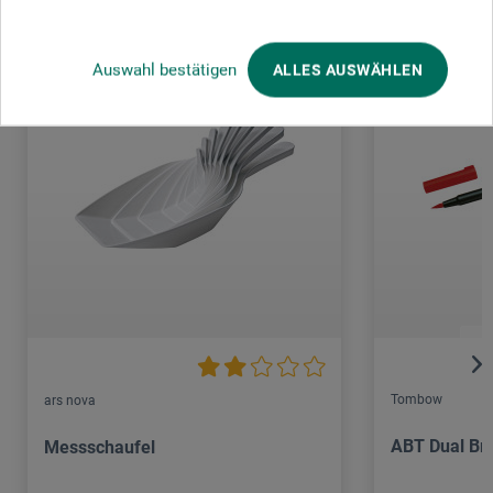
Auswahl bestätigen
ALLES AUSWÄHLEN
Tombow
ars nova
ABT Dual Br
Messschaufel