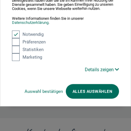
bereitgestellt haben oder die sie im Rahmen Ihrer Nutzung der
Dienste gesammelt haben. Sie geben Einwilligung zu unseren
Cookies, wenn Sie unsere Webseite weiterhin nutzen.
Weitere Informationen finden Sie in unserer
Hersteller-Kontakt
Datenschutzerklärung
.
Notwendig
Hier finden Sie die Kontaktdaten des Herstellers zu
Präferenzen
diesem Produkt.
Statistiken
Marketing
Schneider Schreibgeräte GmbH
Tennenbronn
Details zeigen
Schwarzenbach 9
78144 Schramberg
DE
Auswahl bestätigen
ALLES AUSWÄHLEN
info@schneiderpen.de