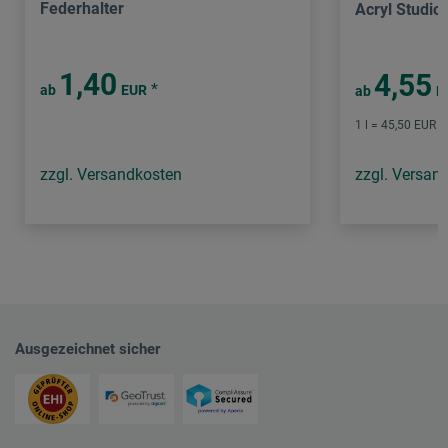
Federhalter
Acryl Studio
1,40
4,55
*
ab
EUR
ab
E
1 l = 45,50 EUR /
zzgl. Versandkosten
zzgl. Versan
Ausgezeichnet sicher