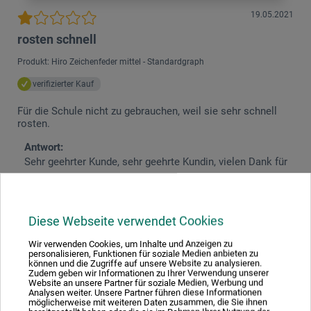
19.05.2021
rosten schnell
Produkt: Hiro Zeichenfeder mittel - Standardgraph
verifizierter Kauf
Für die Schule nicht zu gebrauchen, weil sie sehr schnell
rosten.
Antwort:
Sehr geehrter Kunde, sehr geehrte Kundin, vielen Dank für
Ihre Feedback. Wir bedauern, dass Sie mit dem Produkt
nicht zufrieden sind. Ob und wie schnell solch eine Feder
rostet hängt von vielerlei Faktoren (Pflege, Lagerung etc.)
Diese Webseite verwendet Cookies
ab. Wir haben Ihre Kritik an unser Produktmanagement
weitergeleitet. Viele Grüße, Ihr boesner-Team.
Wir verwenden Cookies, um Inhalte und Anzeigen zu
personalisieren, Funktionen für soziale Medien anbieten zu
können und die Zugriffe auf unsere Website zu analysieren.
Zudem geben wir Informationen zu Ihrer Verwendung unserer
Website an unsere Partner für soziale Medien, Werbung und
Analysen weiter. Unsere Partner führen diese Informationen
möglicherweise mit weiteren Daten zusammen, die Sie ihnen