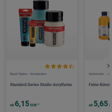
Royal Talens – Amsterdam
Schmincke – Aka
Standard Series Studio-Acrylfarbe
Feine Künstl
6,15
5,65
*
ab
EUR
ab
E