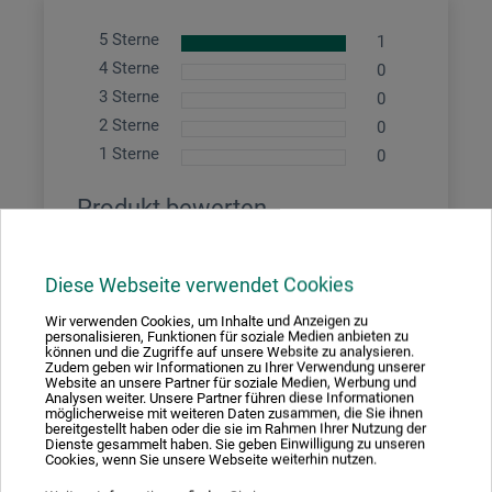
5 Sterne
1
4 Sterne
0
3 Sterne
0
2 Sterne
0
1 Sterne
0
Produkt bewerten
Sagen Sie Ihre Meinung zu diesem Produkt
Diese Webseite verwendet Cookies
Wir verwenden Cookies, um Inhalte und Anzeigen zu
JETZT PRODUKT BEWERTEN
personalisieren, Funktionen für soziale Medien anbieten zu
können und die Zugriffe auf unsere Website zu analysieren.
Zudem geben wir Informationen zu Ihrer Verwendung unserer
Website an unsere Partner für soziale Medien, Werbung und
Analysen weiter. Unsere Partner führen diese Informationen
18.07.2023
möglicherweise mit weiteren Daten zusammen, die Sie ihnen
bereitgestellt haben oder die sie im Rahmen Ihrer Nutzung der
Dienste gesammelt haben. Sie geben Einwilligung zu unseren
Einzigartige Crackle Effekte
Cookies, wenn Sie unsere Webseite weiterhin nutzen.
Produkt: XL Crackle Paste Set 1,2kg - 350g Grundierung u. 850g Paste