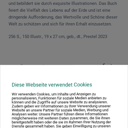
und bebildert sie durch exquisite Illustrationen. Das Buch
feiert die Vielfalt des Lebens auf der Erde und ist eine
dringende Aufforderung, das Wertvolle und Schöne dieser
Welt zu schützen und sich für ihren Erhalt einzusetzen.
256 S., 150 Illustr., 19 x 27 cm, geb., dt., Prestel 2023
Produktbewertungen (0)
Diese Webseite verwendet Cookies
Schreiben Sie die erste Bewertung zu diesem Produkt
Wir verwenden Cookies, um Inhalte und Anzeigen zu
personalisieren, Funktionen für soziale Medien anbieten zu
JETZT PRODUKT BEWERTEN
können und die Zugriffe auf unsere Website zu analysieren.
Zudem geben wir Informationen zu Ihrer Verwendung unserer
Website an unsere Partner für soziale Medien, Werbung und
Analysen weiter. Unsere Partner führen diese Informationen
möglicherweise mit weiteren Daten zusammen, die Sie ihnen
bereitgestellt haben oder die sie im Rahmen Ihrer Nutzung der
Dienste gesammelt haben. Sie geben Einwilligung zu unseren