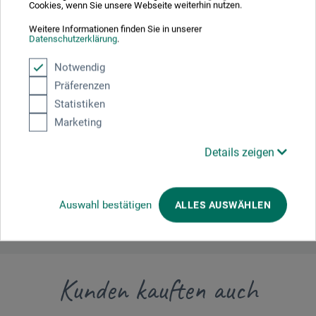
Cookies, wenn Sie unsere Webseite weiterhin nutzen.
Weitere Informationen finden Sie in unserer
Hersteller-Kontakt
Datenschutzerklärung
.
Notwendig
Hier finden Sie die Kontaktdaten des Herstellers zu
Präferenzen
diesem Produkt.
Statistiken
Marketing
Penguin Random House Verlagsgruppe GmbH
Neumarkter Str. 28
Details zeigen
81673 München
DE
kundenservice@penguinrandomhouse.de
Auswahl bestätigen
ALLES AUSWÄHLEN
Kunden kauften auch