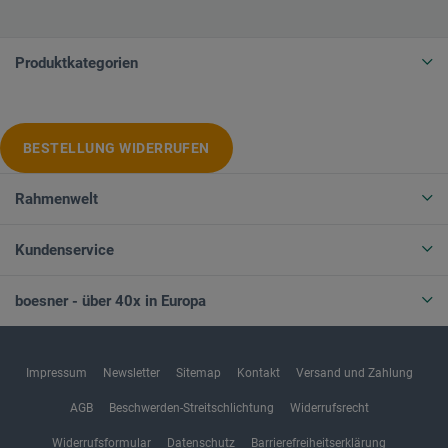
Produktkategorien
BESTELLUNG WIDERRUFEN
Rahmenwelt
Kundenservice
boesner - über 40x in Europa
Impressum
Newsletter
Sitemap
Kontakt
Versand und Zahlung
AGB
Beschwerden-Streitschlichtung
Widerrufsrecht
Widerrufsformular
Datenschutz
Barrierefreiheitserklärung