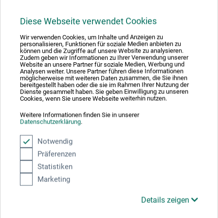
Hersteller-Kontakt
Diese Webseite verwendet Cookies
Hier finden Sie die Kontaktdaten des Herstellers zu
diesem Produkt.
Wir verwenden Cookies, um Inhalte und Anzeigen zu
personalisieren, Funktionen für soziale Medien anbieten zu
können und die Zugriffe auf unsere Website zu analysieren.
Zudem geben wir Informationen zu Ihrer Verwendung unserer
Website an unsere Partner für soziale Medien, Werbung und
KOH-I-NOOR HARDTMUTH a.s.
Analysen weiter. Unsere Partner führen diese Informationen
F. A. Gerstnera 21/3
möglicherweise mit weiteren Daten zusammen, die Sie ihnen
bereitgestellt haben oder die sie im Rahmen Ihrer Nutzung der
370 01 České Budějovice
Dienste gesammelt haben. Sie geben Einwilligung zu unseren
Cookies, wenn Sie unsere Webseite weiterhin nutzen.
TSCHECHIEN
sales@koh-i-noor.cz
Weitere Informationen finden Sie in unserer
Datenschutzerklärung
.
Notwendig
Präferenzen
Kunden kauften auch
Statistiken
Marketing
Details zeigen